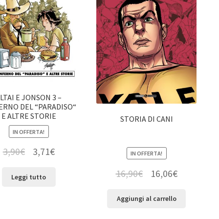
LTAI E JONSON 3 –
FERNO DEL “PARADISO“
E ALTRE STORIE
STORIA DI CANI
IN OFFERTA!
3,90
€
3,71
€
IN OFFERTA!
16,90
€
16,06
€
Leggi tutto
Aggiungi al carrello