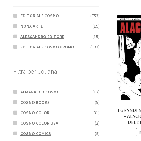
EDITORIALE COSMO
(753)
NONA ARTE
(19)
ALESSANDRO EDITORE
(15)
EDITORIALE COSMO PROMO
(237)
Filtra per Collana
ALMANACCO COSMO
(12)
COSMO BOOKS
(5)
I GRANDI 
COSMO COLOR
(31)
– ALACK
DELL
COSMO COLOR USA
(2)
I
COSMO COMICS
(9)