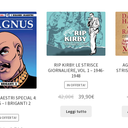
RIP KIRBY: LE STRISCE
AG
GIORNALIERE, VOL. 1 – 1946-
STRIS
1948
IN OFFERTA!
42,00
€
39,90
€
AESTRI SPECIAL 4:
– I BRIGANTI 2
Leggi tutto
N OFFERTA!