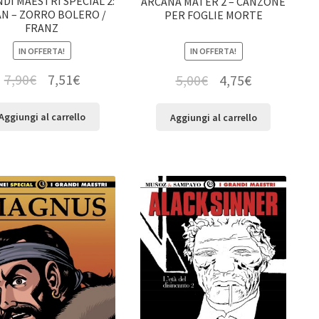
NDI MAESTRI SPECIAL 2:
ARCANA MATER 2 – CANZONE
AN – ZORRO BOLERO /
PER FOGLIE MORTE
FRANZ
IN OFFERTA!
IN OFFERTA!
7,90
€
7,51
€
5,00
€
4,75
€
Aggiungi al carrello
Aggiungi al carrello