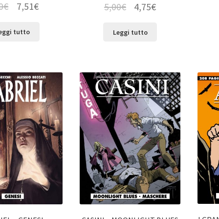
0
€
7,51
€
5,00
€
4,75
€
eggi tutto
Leggi tutto