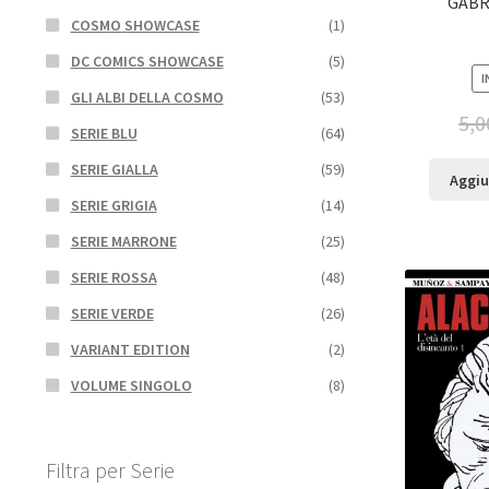
GABR
COSMO SHOWCASE
(1)
DC COMICS SHOWCASE
(5)
I
GLI ALBI DELLA COSMO
(53)
5,0
SERIE BLU
(64)
SERIE GIALLA
(59)
Aggiu
SERIE GRIGIA
(14)
SERIE MARRONE
(25)
SERIE ROSSA
(48)
SERIE VERDE
(26)
VARIANT EDITION
(2)
VOLUME SINGOLO
(8)
Filtra per Serie