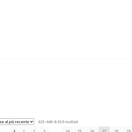
625–648 di 819 risultati
1
2
3
…
24
25
26
27
28
29