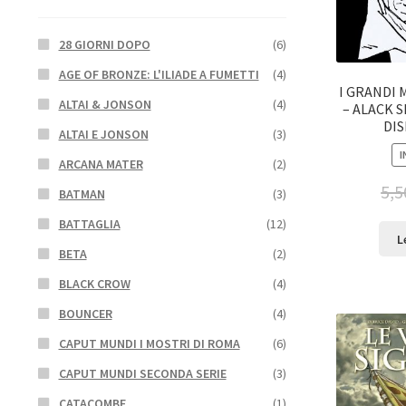
28 GIORNI DOPO
(6)
AGE OF BRONZE: L'ILIADE A FUMETTI
(4)
I GRANDI 
ALTAI & JONSON
(4)
– ALACK S
DI
ALTAI E JONSON
(3)
I
ARCANA MATER
(2)
5,5
BATMAN
(3)
BATTAGLIA
(12)
L
BETA
(2)
BLACK CROW
(4)
BOUNCER
(4)
CAPUT MUNDI I MOSTRI DI ROMA
(6)
CAPUT MUNDI SECONDA SERIE
(3)
CATACOMBE
(1)