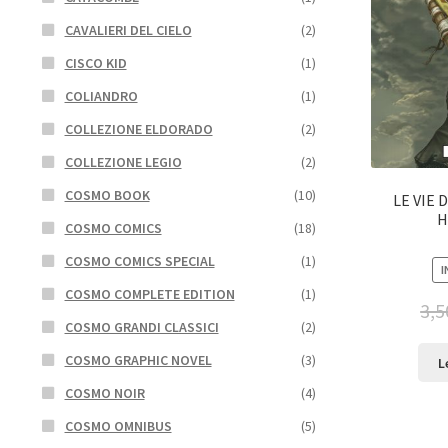
CAVALIERI DEL CIELO
(2)
CISCO KID
(1)
COLIANDRO
(1)
COLLEZIONE ELDORADO
(2)
COLLEZIONE LEGIO
(2)
COSMO BOOK
(10)
LE VIE 
H
COSMO COMICS
(18)
COSMO COMICS SPECIAL
(1)
I
COSMO COMPLETE EDITION
(1)
3,5
COSMO GRANDI CLASSICI
(2)
COSMO GRAPHIC NOVEL
(3)
L
COSMO NOIR
(4)
COSMO OMNIBUS
(5)