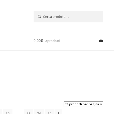
Cerca:
Cerca
0,00
€
0 prodotti
30
…
33
34
35