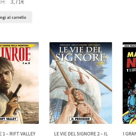
0
€
3,71
€
ngi al carrello
 1 – RIFT VALLEY
LE VIE DEL SIGNORE 2 – IL
I GRA