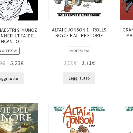
ALTAI E JONSON 1 – ROLLS
I GRA
MAESTRI 9: MUÑOZ
ROYCE E ALTRE STORIE
MA
INNER: L’ETA’ DEL
SINCANTO 1
IN OFFERTA!
N OFFERTA!
3,90
€
3,71
€
0
€
5,23
€
Leggi tutto
eggi tutto