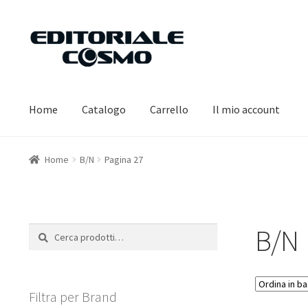
Vai
Vai
alla
al
navigazione
contenuto
Home
Catalogo
Carrello
Il mio account
Home
B/N
Pagina 27
B/N
Cerca:
Cerca
Filtra per Brand