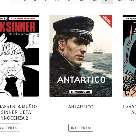
MAESTRI 8: MUÑOZ
I GRA
ANTARTICO
 SINNER: L’ETA’
A
’INNOCENZA 2
N OFFERTA!
IN OFFERTA!