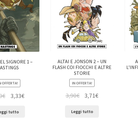
ALTAI E JONSON 2 – UN
A
DEL SIGNORE 1 –
FLASH COI FIOCCHI E ALTRE
L’IN
ASTINGS
STORIE
IN OFFERTA!
N OFFERTA!
3,90
€
3,71
€
0
€
3,33
€
Leggi tutto
eggi tutto