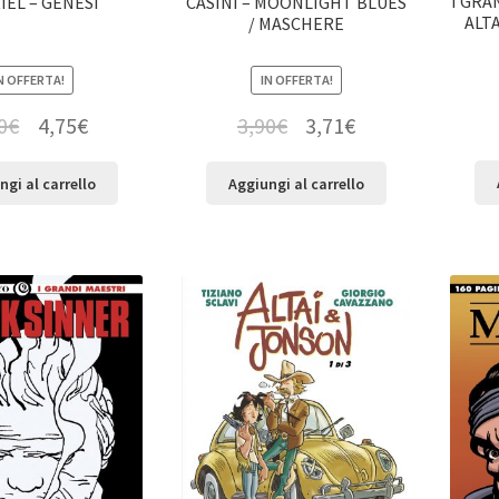
I GRA
IEL – GENESI
CASINI – MOONLIGHT BLUES
ALT
/ MASCHERE
N OFFERTA!
IN OFFERTA!
0
€
4,75
€
3,90
€
3,71
€
ngi al carrello
Aggiungi al carrello