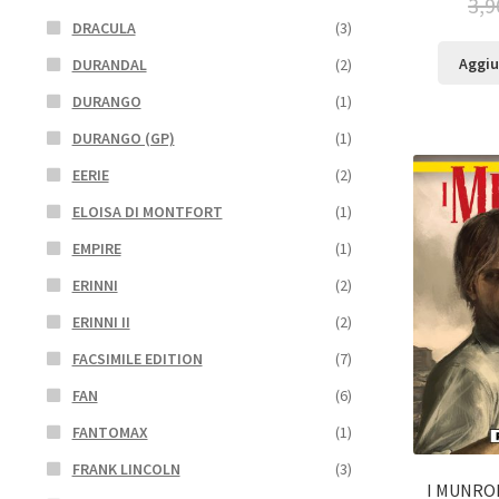
3,9
DRACULA
(3)
Aggiu
DURANDAL
(2)
DURANGO
(1)
DURANGO (GP)
(1)
EERIE
(2)
ELOISA DI MONTFORT
(1)
EMPIRE
(1)
ERINNI
(2)
ERINNI II
(2)
FACSIMILE EDITION
(7)
FAN
(6)
FANTOMAX
(1)
FRANK LINCOLN
(3)
I MUNROE