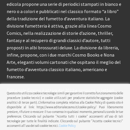
edicola propone una serie di periodici stampati in bianco e
nero o a colori e pubblicati nel classico formato “a libro”
della tradizione del fumetto d’avventura italiano. La
divisione fumetteria è attiva, grazie alla linea Cosmo
Comics, nella realizzazione di storie d’azione, thriller,
fantasy e al recupero di grandi classici d’autore, tutti
proposti in albi brossurati deluxe. La divisione da libreria,
infine, propone, con i due marchi Cosmo Books e Nona
Arte, eleganti volumi cartonati che ospitano il meglio del
fumetto d’avventura classico italiano, americano e
francese.
Editoriale Cosmo è attiva dal 2012 e propone ai lettori
Questo sito utilizza cookie e tecnologie simili per garantire il corretto funzionamento delle
circa 150 pubblicazioni l’anno.
procedure (cookie tecnici) e cookie utilizzati per produrre statistiche aggregate (cookie
analitici di terze parti). L’informativa completa relativa alla Cookie Policy di questo sito è
disponibile al link: https://www.editorialecosmo.it/cookie-policy/ Puoi liberamente
© Editoriale Cosmo 2026
prestare, rifiutare o revocare il tuo consenso in qualsiasi momento, personalizzando le tue
preferenze. Cliccando sul pulsante "Accetta tutti i cookie" acconsenti all'uso di tali
Privacy Policy
tecnologie per tutte le finalità indicate. Cliccando sul pulsante "Accetta cookie tecnici"
acconsenti all'uso dei soli cookie tecnici.
Cookie Policy