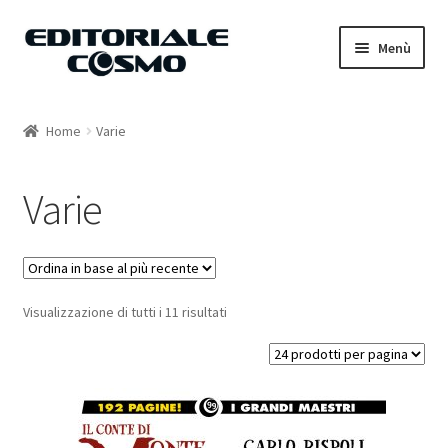
Vai
Vai
Menù
alla
al
navigazione
contenuto
Home
Home
Varie
Catalogo
Varie
Carrello
Il mio account
Visualizzazione di tutti i 11 risultati