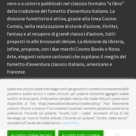
nero o a colori e pubblicati nel classico formato “a libro”
della tradizione del fumetto d’avventura italiano. La
divisione fumetteria è attiva, grazie alla linea Cosmo
Comics, nella realizzazione di storie d’azione, thriller,
fantasy e al recupero di grandi classici d’autore, tutti
proposti in albi brossurati deluxe. La divisione da libreria,
infine, propone, con i due marchi Cosmo Books e Nona
Arte, eleganti volumi cartonati che ospitano il meglio del
fumetto d’avventura classico italiano, americano e
francese.
Editoriale Cosmo è attiva dal 2012 e propone ai lettori
Questo sito utilizza cookie e tecnologie simili per garantire il corretto funzionamento delle
circa 150 pubblicazioni l’anno.
procedure (cookie tecnici) e cookie utilizzati per produrre statistiche aggregate (cookie
analitici di terze parti). L’informativa completa relativa alla Cookie Policy di questo sito è
disponibile al link: https://www.editorialecosmo.it/cookie-policy/ Puoi liberamente
© Editoriale Cosmo 2026
prestare, rifiutare o revocare il tuo consenso in qualsiasi momento, personalizzando le tue
preferenze. Cliccando sul pulsante "Accetta tutti i cookie" acconsenti all'uso di tali
Privacy Policy
tecnologie per tutte le finalità indicate. Cliccando sul pulsante "Accetta cookie tecnici"
acconsenti all'uso dei soli cookie tecnici.
Cookie Policy
Accetta cookie tecnici
Accetta tutti i cookie