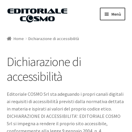
Vai
Vai
Menù
alla
al
navigazione
contenuto
Home
Home
Dichiarazione di accessibilità
Catalogo
Dichiarazione di
Carrello
accessibilità
Il mio account
Editoriale COSMO Srl sta adeguando i propri canali digitali
ai requisiti di accessibilità previsti dalla normativa dettata
in materia e ispirati ai valori del proprio codice etico.
DICHIARAZIONE DI ACCESSIBILITA’: EDITORIALE COSMO
Srl si impegna a rendere il proprio sito accessibile,
conformemente alla legge 9 gennaio 2004, n. 4.