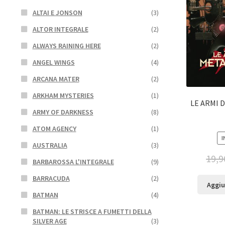
ALTAI E JONSON
(3)
ALTOR INTEGRALE
(2)
ALWAYS RAINING HERE
(2)
ANGEL WINGS
(4)
ARCANA MATER
(2)
ARKHAM MYSTERIES
(1)
LE ARMI 
ARMY OF DARKNESS
(8)
ATOM AGENCY
(1)
I
AUSTRALIA
(3)
19,9
BARBAROSSA L'INTEGRALE
(9)
BARRACUDA
(2)
Aggiu
BATMAN
(4)
BATMAN: LE STRISCE A FUMETTI DELLA
SILVER AGE
(3)