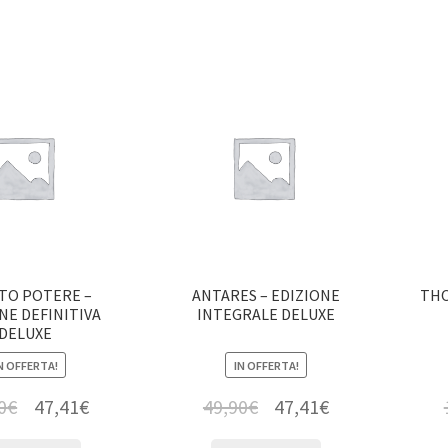
TO POTERE –
ANTARES – EDIZIONE
THO
NE DEFINITIVA
INTEGRALE DELUXE
DELUXE
N OFFERTA!
IN OFFERTA!
0
€
47,41
€
49,90
€
47,41
€