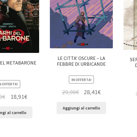
LE CITTA’ OSCURE – LA
SE
DEL METABARONE
FEBBRE DI URBICANDE
IN OFFERTA!
N OFFERTA!
29,90
€
28,41
€
0
€
18,91
€
Aggiungi al carrello
ngi al carrello