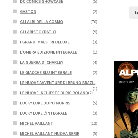
DC COMICS SHOWCASE
(5)
GASTON
(2)
L
GLI ALBI DELLA COSMO
(70)
GLI ARISTOCRATICI
(9)
I GRANDI MAESTRI DELUXE
(3)
L'OMBRA EDIZIONE INTEGRALE
(1)
LA GUERRA DI CHARLEY
(4)
LE GIACCHE BLU INTEGRALE
(2)
LE NUOVE AVVENTURE DI BRUNO BRAZIL
(1)
LE NUOVE INCHIESTE DI RIC ROLAND
(2)
LUCKY LUKE DOPO MORRIS
(5)
LUCKY LUKE L'INTEGRALE
(3)
MICHEL VAILLANT
(12)
MICHEL VAILLANT NUOVA SERIE
(5)