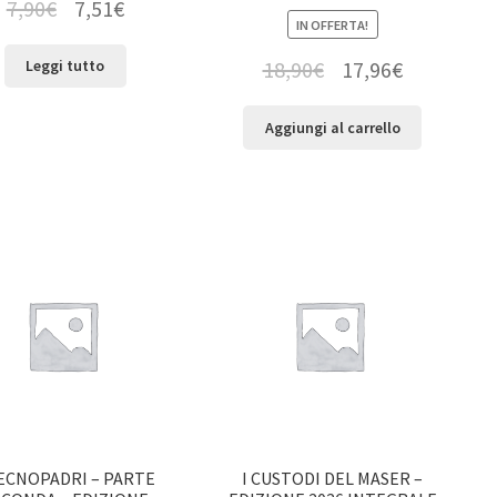
7,90
€
7,51
€
IN OFFERTA!
18,90
€
17,96
€
Leggi tutto
Aggiungi al carrello
TECNOPADRI – PARTE
I CUSTODI DEL MASER –