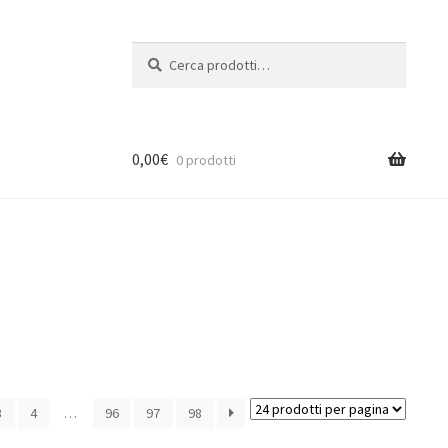
Cerca:
Cerca
0,00
€
0 prodotti
3
4
…
96
97
98