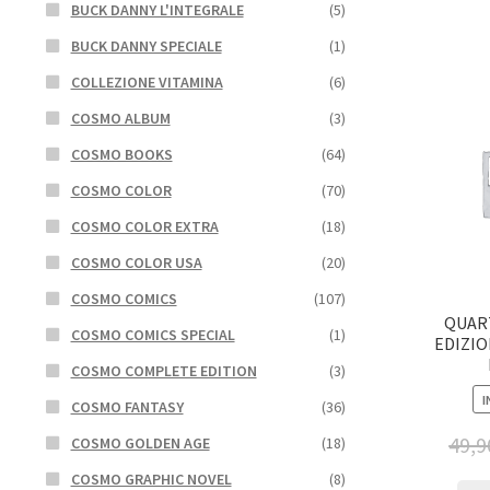
BUCK DANNY L'INTEGRALE
(5)
BUCK DANNY SPECIALE
(1)
COLLEZIONE VITAMINA
(6)
COSMO ALBUM
(3)
COSMO BOOKS
(64)
COSMO COLOR
(70)
COSMO COLOR EXTRA
(18)
COSMO COLOR USA
(20)
COSMO COMICS
(107)
QUAR
COSMO COMICS SPECIAL
(1)
EDIZIO
COSMO COMPLETE EDITION
(3)
I
COSMO FANTASY
(36)
49,9
COSMO GOLDEN AGE
(18)
COSMO GRAPHIC NOVEL
(8)