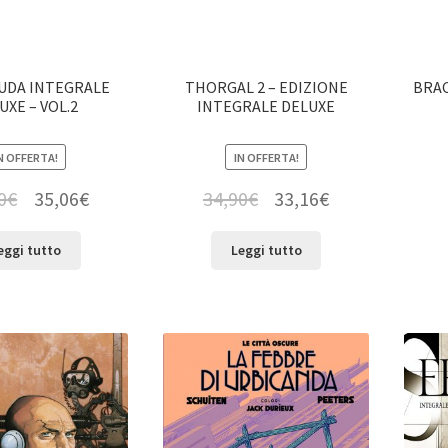
UDA INTEGRALE
THORGAL 2 – EDIZIONE
BRAC
UXE – VOL.2
INTEGRALE DELUXE
N OFFERTA!
IN OFFERTA!
0
€
35,06
€
34,90
€
33,16
€
eggi tutto
Leggi tutto