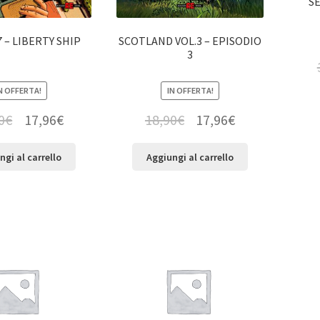
S
 – LIBERTY SHIP
SCOTLAND VOL.3 – EPISODIO
3
N OFFERTA!
IN OFFERTA!
0
€
17,96
€
18,90
€
17,96
€
ngi al carrello
Aggiungi al carrello