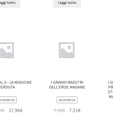
eggi tutto
Leggi tutto
L.3 – LA MISSIONE
I GRANDI MAESTRI
I 
PERDUTA
DELL’EROS: MADAME
PR
ST
M
N OFFERTA!
IN OFFERTA!
0
€
17,96
€
7,90
€
7,51
€