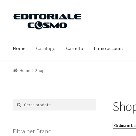
Vai
Vai
alla
al
navigazione
contenuto
Home
Catalogo
Carrello
Il mio account
Home
Shop
Sho
Cerca:
Cerca
Filtra per Brand