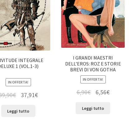
I GRANDI MAESTRI
RVITUDE INTEGRALE
DELL’EROS: ROZ E STORIE
DELUXE 1 (VOL.1-3)
BREVI DI VON GOTHA
IN OFFERTA!
IN OFFERTA!
6,90
€
6,56
€
39,90
€
37,91
€
Leggi tutto
Leggi tutto