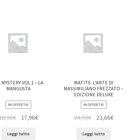
I MYSTERY VOL.1 – LA
MATITE: L’ARTE DI
MANGUSTA
MASSIMILIANO FREZZATO –
EDIZIONE DELUXE
IN OFFERTA!
IN OFFERTA!
18,90
€
17,96
€
24,90
€
23,66
€
Leggi tutto
Leggi tutto