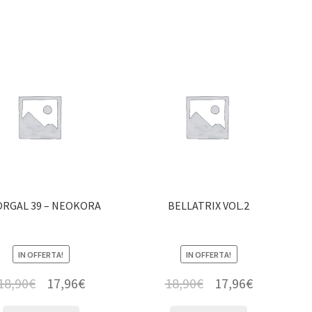
RGAL 39 – NEOKORA
BELLATRIX VOL.2
IN OFFERTA!
IN OFFERTA!
18,90
€
17,96
€
18,90
€
17,96
€