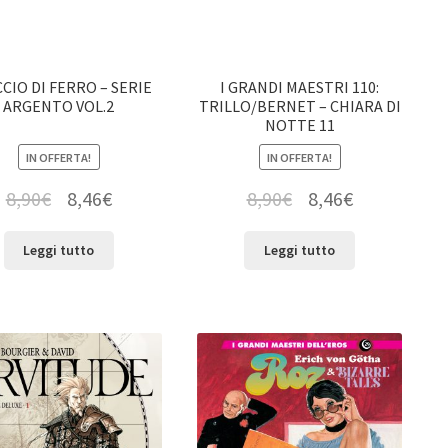
CIO DI FERRO – SERIE
I GRANDI MAESTRI 110:
ARGENTO VOL.2
TRILLO/BERNET – CHIARA DI
NOTTE 11
IN OFFERTA!
IN OFFERTA!
8,90
€
8,46
€
8,90
€
8,46
€
Leggi tutto
Leggi tutto