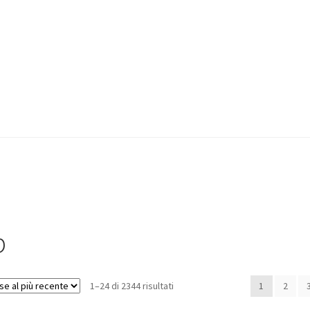
p
1–24 di 2344 risultati
1
2