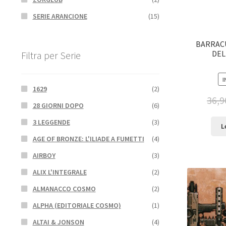
SERIE ARANCIONE
(15)
BARRAC
DEL
Filtra per Serie
I
1629
(2)
36,9
28 GIORNI DOPO
(6)
3 LEGGENDE
(3)
L
AGE OF BRONZE: L'ILIADE A FUMETTI
(4)
AIRBOY
(3)
ALIX L'INTEGRALE
(2)
ALMANACCO COSMO
(2)
ALPHA (EDITORIALE COSMO)
(1)
ALTAI & JONSON
(4)