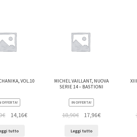
CHANIKA, VOL.10
MICHEL VAILLANT, NUOVA
XII
SERIE 14 – BASTIONI
N OFFERTA!
IN OFFERTA!
0
€
14,16
€
18,90
€
17,96
€
eggi tutto
Leggi tutto