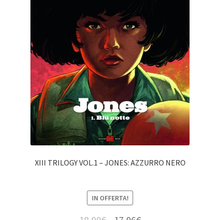
XIII TRILOGY VOL.1 – JONES: AZZURRO NERO
IN OFFERTA!
18,90
€
17,96
€