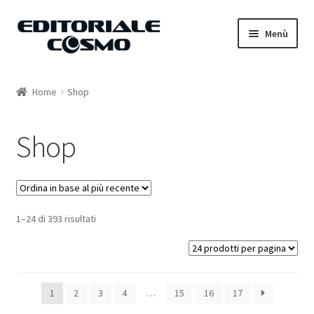
Vai
Vai
Menù
alla
al
navigazione
contenuto
Home
Home
Shop
Catalogo
Shop
Carrello
Il mio account
1–24 di 393 risultati
1
2
3
4
…
15
16
17