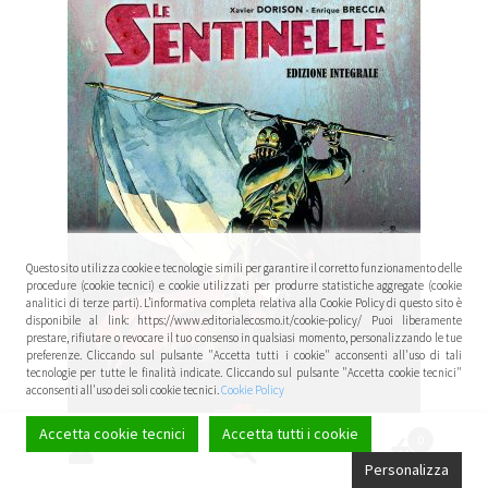
Questo sito utilizza cookie e tecnologie simili per garantire il corretto funzionamento delle
procedure (cookie tecnici) e cookie utilizzati per produrre statistiche aggregate (cookie
analitici di terze parti). L’informativa completa relativa alla Cookie Policy di questo sito è
disponibile al link: https://www.editorialecosmo.it/cookie-policy/ Puoi liberamente
prestare, rifiutare o revocare il tuo consenso in qualsiasi momento, personalizzando le tue
preferenze. Cliccando sul pulsante "Accetta tutti i cookie" acconsenti all'uso di tali
tecnologie per tutte le finalità indicate. Cliccando sul pulsante "Accetta cookie tecnici"
acconsenti all'uso dei soli cookie tecnici.
Cookie Policy
Accetta cookie tecnici
Accetta tutti i cookie
0
Cerca:
Cerca
Personalizza
LE SENTINELLE INTEGRALE DELUXE