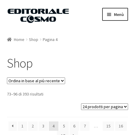
Vai
Vai
Menù
alla
al
navigazione
contenuto
Home
Home
Shop
Pagina 4
Catalogo
Shop
Carrello
Il mio account
73–96 di 393 risultati
1
2
3
4
5
6
7
…
15
16