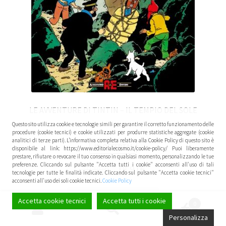
LE AVVENTURE DI TINTIN – IL TEMPIO DEL SOLE
Questo sito utilizza cookie e tecnologie simili per garantire il corretto funzionamento delle
procedure (cookie tecnici) e cookie utilizzati per produrre statistiche aggregate (cookie
analitici di terze parti). L’informativa completa relativa alla Cookie Policy di questo sito è
IN OFFERTA!
disponibile al link: https://www.editorialecosmo.it/cookie-policy/ Puoi liberamente
prestare, rifiutare o revocare il tuo consenso in qualsiasi momento, personalizzando le tue
preferenze. Cliccando sul pulsante "Accetta tutti i cookie" acconsenti all'uso di tali
19,90
€
18,91
€
tecnologie per tutte le finalità indicate. Cliccando sul pulsante "Accetta cookie tecnici"
acconsenti all'uso dei soli cookie tecnici.
Cookie Policy
Aggiungi al carrello
Accetta cookie tecnici
Accetta tutti i cookie
0
Cerca:
Cerca
Personalizza