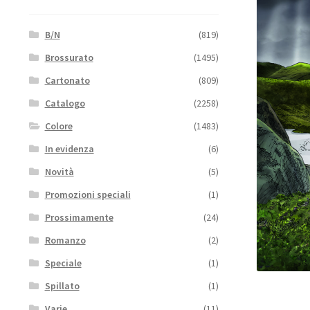
B/N
(819)
Brossurato
(1495)
Cartonato
(809)
Catalogo
(2258)
Colore
(1483)
In evidenza
(6)
Novità
(5)
Promozioni speciali
(1)
Prossimamente
(24)
Romanzo
(2)
Speciale
(1)
Spillato
(1)
Varie
(11)