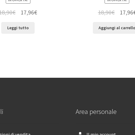
18,90
€
17,96
€
18,90
€
17,96
Leggi tutto
Aggiungi al carrell
li
Area personale
ioni di vendita
Il mio account