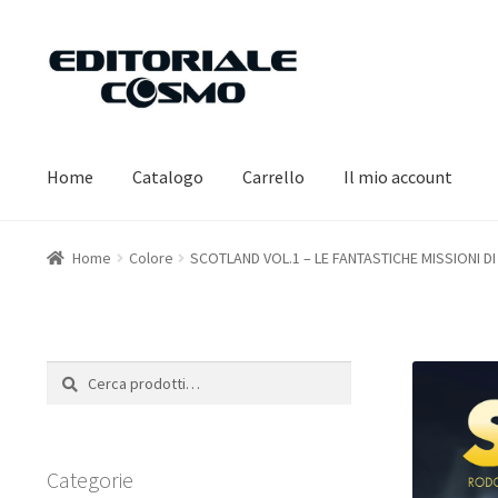
Vai
Vai
alla
al
navigazione
contenuto
Home
Catalogo
Carrello
Il mio account
Home
Colore
SCOTLAND VOL.1 – LE FANTASTICHE MISSIONI DI
Cerca:
Cerca
Categorie