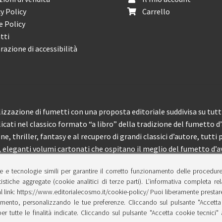
y Policy
Carrello
e Policy
tti
razione di accessibilità
izzazione di fumetti con una proposta editoriale suddivisa su tutti 
licati nel classico formato “a libro” della tradizione del fumetto d
, thriller, fantasy e al recupero di grandi classici d’autore, tutti p
eleganti volumi cartonati che ospitano il meglio del fumetto d’av
e e tecnologie simili per garantire il corretto funzionamento delle procedur
 150 pubblicazioni l’anno.
tistiche aggregate (cookie analitici di terze parti). L’informativa completa re
l link: https://www.editorialecosmo.it/cookie-policy/ Puoi liberamente prestare,
ento, personalizzando le tue preferenze. Cliccando sul pulsante "Accetta 
per tutte le finalità indicate. Cliccando sul pulsante "Accetta cookie tecnici"