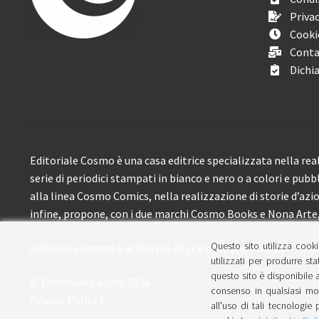
Privac
Cooki
Conta
Dichia
Editoriale Cosmo è una casa editrice specializzata nella real
serie di periodici stampati in bianco e nero o a colori e pubb
alla linea Cosmo Comics, nella realizzazione di storie d’azione
infine, propone, con i due marchi Cosmo Books e Nona Arte, 
Questo sito utilizza cooki
Editoriale Cosmo è attiva dal 2012 e propone ai lettori circa
utilizzati per produrre sta
questo sito è disponibile a
© Editoriale Cosmo 2026
consenso in qualsiasi mom
Privacy Policy
all'uso di tali tecnologie 