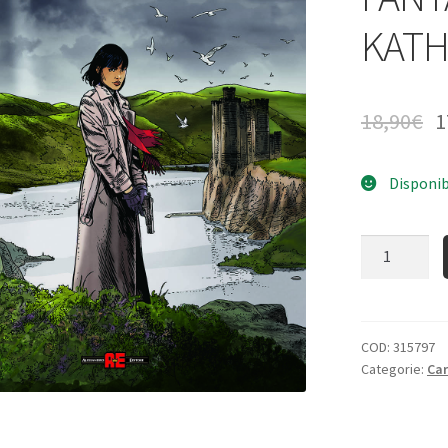
KATH
18,90
€
1
Disponib
Quantità
COD:
315797
Categorie:
Ca