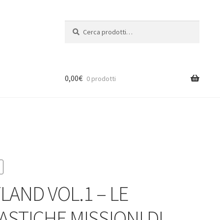
Cerca:
Cerca
0,00
€
0 prodotti
LAND VOL.1 – LE
ASTICHE MISSIONI DI