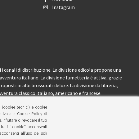
Instagram
i canali di distribuzione. La divisione edicola propone una
’avventura italiano. La divisione fumetteria è attiva, grazie
roposti in albi brossurati deluxe. La divisione da libreria,
ventura classico italiano, americano e francese.
e (cookie tecnici) e cookie
lativa alla Cookie Policy di
 rifiutare o revocare il tuo
tutti i cookie" acconsenti
 acconsenti all'uso dei soli