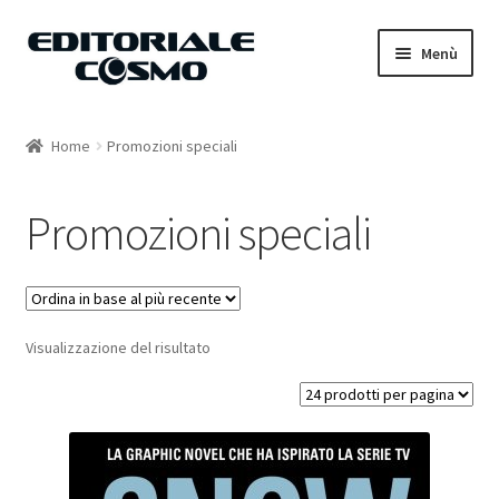
Vai
Vai
Menù
alla
al
navigazione
contenuto
Home
Home
Promozioni speciali
Catalogo
Promozioni speciali
Carrello
Il mio account
Visualizzazione del risultato