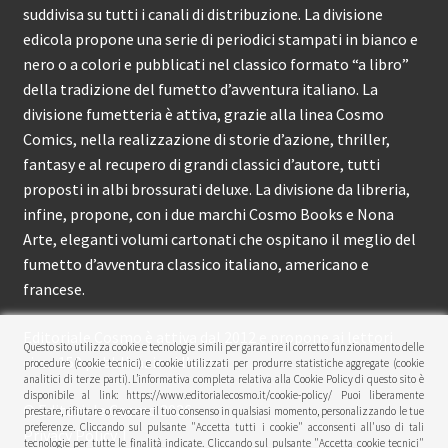
suddivisa su tutti i canali di distribuzione. La divisione
edicola propone una serie di periodici stampati in bianco e
nero o a colori e pubblicati nel classico formato “a libro”
della tradizione del fumetto d’avventura italiano. La
divisione fumetteria è attiva, grazie alla linea Cosmo
Comics, nella realizzazione di storie d’azione, thriller,
fantasy e al recupero di grandi classici d’autore, tutti
proposti in albi brossurati deluxe. La divisione da libreria,
infine, propone, con i due marchi Cosmo Books e Nona
Arte, eleganti volumi cartonati che ospitano il meglio del
fumetto d’avventura classico italiano, americano e
francese.
Editoriale Cosmo è attiva dal 2012 e propone ai lettori
Questo sito utilizza cookie e tecnologie simili per garantire il corretto funzionamento delle
circa 150 pubblicazioni l’anno.
procedure (cookie tecnici) e cookie utilizzati per produrre statistiche aggregate (cookie
analitici di terze parti). L’informativa completa relativa alla Cookie Policy di questo sito è
disponibile al link: https://www.editorialecosmo.it/cookie-policy/ Puoi liberamente
© Editoriale Cosmo 2026
prestare, rifiutare o revocare il tuo consenso in qualsiasi momento, personalizzando le tue
preferenze. Cliccando sul pulsante "Accetta tutti i cookie" acconsenti all'uso di tali
Privacy Policy
tecnologie per tutte le finalità indicate. Cliccando sul pulsante "Accetta cookie tecnici"