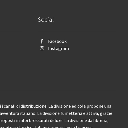
Social
Facebook
Instagram
i canali di distribuzione. La divisione edicola propone una
’avventura italiano. La divisione fumetteria è attiva, grazie
roposti in albi brossurati deluxe. La divisione da libreria,
ventura classico italiano, americano e francese.