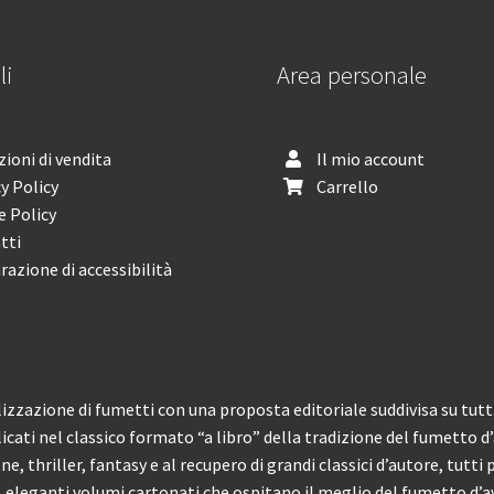
li
Area personale
ioni di vendita
Il mio account
y Policy
Carrello
e Policy
tti
razione di accessibilità
izzazione di fumetti con una proposta editoriale suddivisa su tutti 
licati nel classico formato “a libro” della tradizione del fumetto d
, thriller, fantasy e al recupero di grandi classici d’autore, tutti p
eleganti volumi cartonati che ospitano il meglio del fumetto d’av