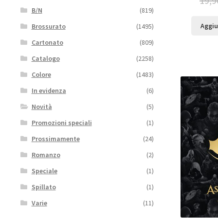
19,9
B/N
(819)
Aggiu
Brossurato
(1495)
Cartonato
(809)
Catalogo
(2258)
Colore
(1483)
In evidenza
(6)
Novità
(5)
Promozioni speciali
(1)
Prossimamente
(24)
Romanzo
(2)
Speciale
(1)
Spillato
(1)
Varie
(11)