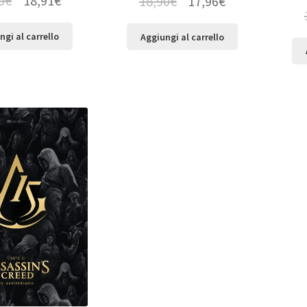
0
€
18,91
€
18,90
€
17,96
€
ngi al carrello
Aggiungi al carrello