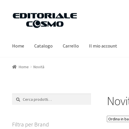
Vai
Vai
alla
al
navigazione
contenuto
Home
Catalogo
Carrello
Il mio account
Home
Novità
Novi
Cerca:
Cerca
Filtra per Brand