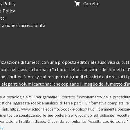
y Policy
Carrello
e Policy
tti
razione di accessibilità
izzazione di fumetti con una proposta editoriale suddivisa su tutti 
licati nel classico formato “a libro” della tradizione del fumetto d
, thriller, fantasy e al recupero di grandi classici d’autore, tutti p
eleganti volumi cartonati che ospitano il meglio del fumetto d’av
e e tecnologie simili per garantire il corretto funzionamento delle procedur
 150 pubblicazioni l’anno.
tistiche aggregate (cookie analitici di terze parti). L’informativa completa re
l link: https://www.editorialecosmo.it/cookie-policy/ Puoi liberamente prestare,
ento, personalizzando le tue preferenze. Cliccando sul pulsante "Accetta 
per tutte le finalità indicate. Cliccando sul pulsante "Accetta cookie tecnici"
cy