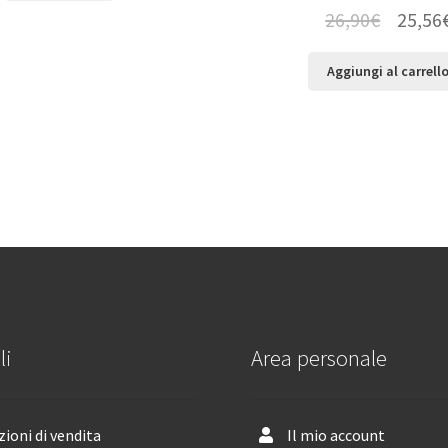
26,90
€
25,56
Aggiungi al carrell
li
Area personale
ioni di vendita
Il mio account