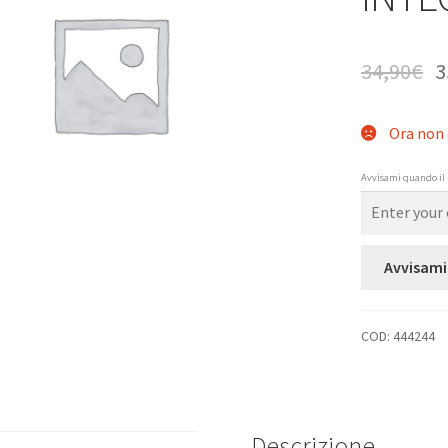
34,90
€
3
Ora non 
Avvisami quando il 
Avvisami
COD:
444244
Descrizione