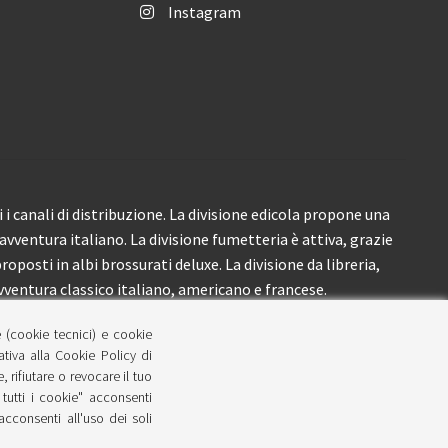
Instagram
i canali di distribuzione. La divisione edicola propone una
’avventura italiano. La divisione fumetteria è attiva, grazie
roposti in albi brossurati deluxe. La divisione da libreria,
ventura classico italiano, americano e francese.
e (cookie tecnici) e cookie
lativa alla Cookie Policy di
 rifiutare o revocare il tuo
tutti i cookie" acconsenti
 acconsenti all'uso dei soli