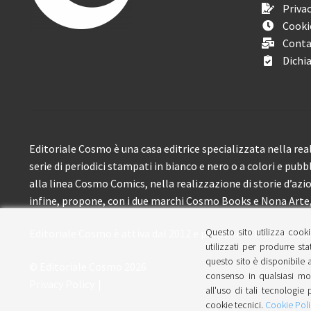
Privac
Cooki
Conta
Dichia
Editoriale Cosmo è una casa editrice specializzata nella real
serie di periodici stampati in bianco e nero o a colori e pubb
alla linea Cosmo Comics, nella realizzazione di storie d’azione
infine, propone, con i due marchi Cosmo Books e Nona Arte, 
Questo sito utilizza cooki
Editoriale Cosmo è attiva dal 2012 e propone ai lettori circa
utilizzati per produrre sta
questo sito è disponibile a
© Editoriale Cosmo 2026
consenso in qualsiasi mom
Privacy Policy
all'uso di tali tecnologie 
cookie tecnici.
Cookie Poli