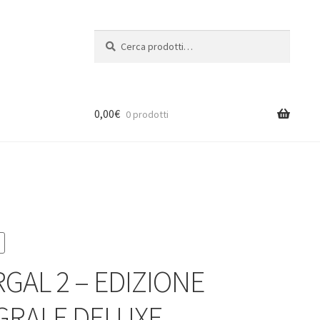
Cerca:
Cerca
0,00
€
0 prodotti
GAL 2 – EDIZIONE
GRALE DELUXE