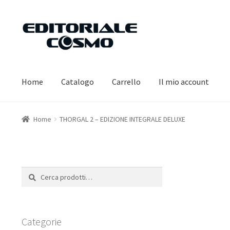
Vai
Vai
alla
al
navigazione
contenuto
Home
Catalogo
Carrello
Il mio account
Home
THORGAL 2 – EDIZIONE INTEGRALE DELUXE
Cerca:
Cerca
Categorie