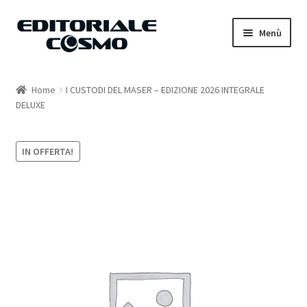
Vai
Vai
Menù
alla
al
navigazione
contenuto
Home
Home
I CUSTODI DEL MASER – EDIZIONE 2026 INTEGRALE
DELUXE
Catalogo
Carrello
IN OFFERTA!
Il mio account