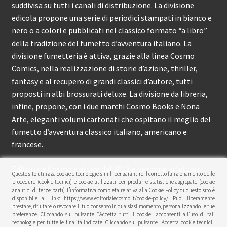
suddivisa su tutti i canali di distribuzione. La divisione
edicola propone una serie di periodici stampati in bianco e
nero o a colori e pubblicati nel classico formato “a libro”
della tradizione del fumetto d’avventura italiano. La
divisione fumetteria è attiva, grazie alla linea Cosmo
Comics, nella realizzazione di storie d’azione, thriller,
fantasy e al recupero di grandi classici d’autore, tutti
proposti in albi brossurati deluxe. La divisione da libreria,
infine, propone, con i due marchi Cosmo Books e Nona
Arte, eleganti volumi cartonati che ospitano il meglio del
fumetto d’avventura classico italiano, americano e
francese.
Editoriale Cosmo è attiva dal 2012 e propone ai lettori
Questo sito utilizza cookie e tecnologie simili per garantire il corretto funzionamento delle
circa 150 pubblicazioni l’anno.
procedure (cookie tecnici) e cookie utilizzati per produrre statistiche aggregate (cookie
analitici di terze parti). L’informativa completa relativa alla Cookie Policy di questo sito è
disponibile al link: https://www.editorialecosmo.it/cookie-policy/ Puoi liberamente
© Editoriale Cosmo 2026
prestare, rifiutare o revocare il tuo consenso in qualsiasi momento, personalizzando le tue
preferenze. Cliccando sul pulsante "Accetta tutti i cookie" acconsenti all'uso di tali
Privacy Policy
tecnologie per tutte le finalità indicate. Cliccando sul pulsante "Accetta cookie tecnici"