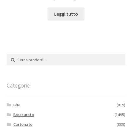
Leggi tutto
Cerca:
Cerca
Categorie
B/N
(819)
Brossurato
(1495)
Cartonato
(809)