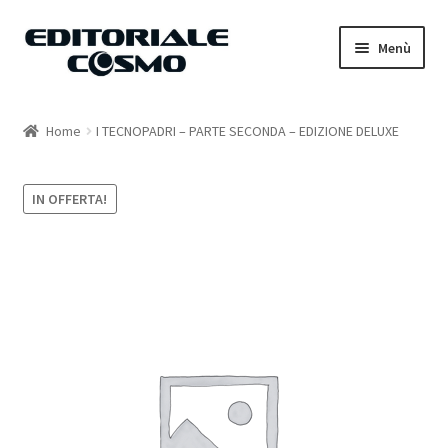
Vai
Vai
Menù
alla
al
navigazione
contenuto
Home
Home
I TECNOPADRI – PARTE SECONDA – EDIZIONE DELUXE
Catalogo
IN OFFERTA!
Carrello
Il mio account