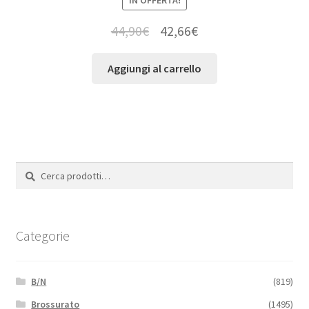
44,90
€
42,66
€
Aggiungi al carrello
Cerca:
Cerca
Categorie
B/N
(819)
Brossurato
(1495)