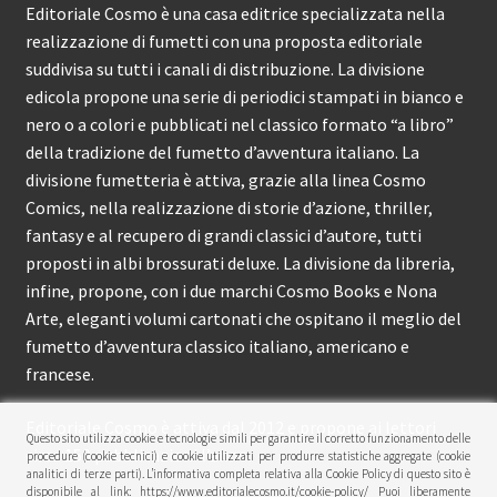
Editoriale Cosmo è una casa editrice specializzata nella
realizzazione di fumetti con una proposta editoriale
suddivisa su tutti i canali di distribuzione. La divisione
edicola propone una serie di periodici stampati in bianco e
nero o a colori e pubblicati nel classico formato “a libro”
della tradizione del fumetto d’avventura italiano. La
divisione fumetteria è attiva, grazie alla linea Cosmo
Comics, nella realizzazione di storie d’azione, thriller,
fantasy e al recupero di grandi classici d’autore, tutti
proposti in albi brossurati deluxe. La divisione da libreria,
infine, propone, con i due marchi Cosmo Books e Nona
Arte, eleganti volumi cartonati che ospitano il meglio del
fumetto d’avventura classico italiano, americano e
francese.
Editoriale Cosmo è attiva dal 2012 e propone ai lettori
Questo sito utilizza cookie e tecnologie simili per garantire il corretto funzionamento delle
circa 150 pubblicazioni l’anno.
procedure (cookie tecnici) e cookie utilizzati per produrre statistiche aggregate (cookie
analitici di terze parti). L’informativa completa relativa alla Cookie Policy di questo sito è
disponibile al link: https://www.editorialecosmo.it/cookie-policy/ Puoi liberamente