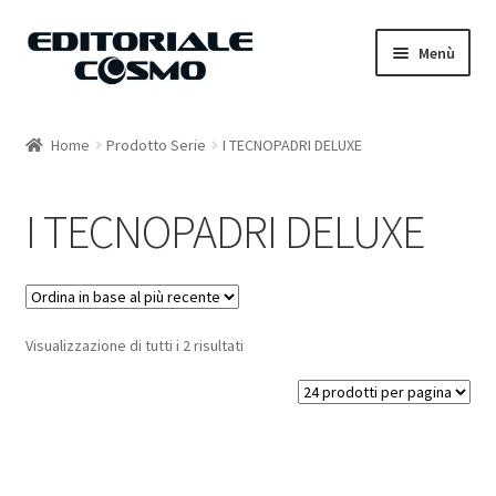
Vai
Vai
Menù
alla
al
navigazione
contenuto
Home
Home
Prodotto Serie
I TECNOPADRI DELUXE
Catalogo
I TECNOPADRI DELUXE
Carrello
Il mio account
Visualizzazione di tutti i 2 risultati