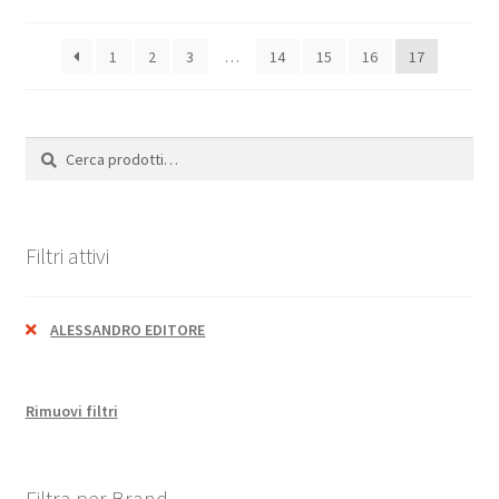
1
2
3
…
14
15
16
17
Cerca:
Cerca
Filtri attivi
ALESSANDRO EDITORE
Rimuovi filtri
Filtra per Brand