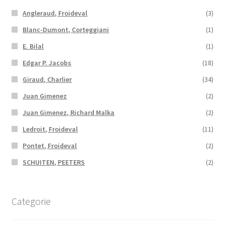
Angleraud, Froideval
(3)
Blanc-Dumont, Corteggiani
(1)
E. Bilal
(1)
Edgar P. Jacobs
(18)
Giraud, Charlier
(34)
Juan Gimenez
(2)
Juan Gimenez, Richard Malka
(2)
Ledroit, Froideval
(11)
Pontet, Froideval
(2)
SCHUITEN, PEETERS
(2)
Categorie