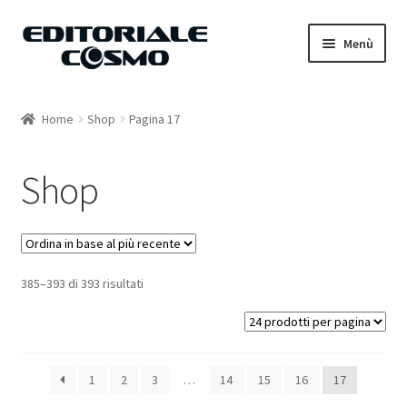
Vai
Vai
Menù
alla
al
navigazione
contenuto
Home
Home
Shop
Pagina 17
Catalogo
Shop
Carrello
Il mio account
385–393 di 393 risultati
1
2
3
…
14
15
16
17