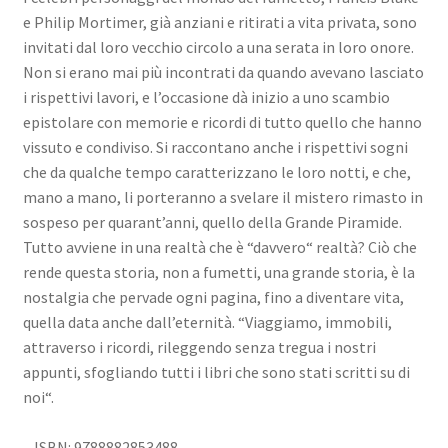
e Philip Mortimer, già anziani e ritirati a vita privata, sono
invitati dal loro vecchio circolo a una serata in loro onore.
Non si erano mai più incontrati da quando avevano lasciato
i rispettivi lavori, e l’occasione dà inizio a uno scambio
epistolare con memorie e ricordi di tutto quello che hanno
vissuto e condiviso. Si raccontano anche i rispettivi sogni
che da qualche tempo caratterizzano le loro notti, e che,
mano a mano, li porteranno a svelare il mistero rimasto in
sospeso per quarant’anni, quello della Grande Piramide.
Tutto avviene in una realtà che è “davvero“ realtà? Ciò che
rende questa storia, non a fumetti, una grande storia, è la
nostalgia che pervade ogni pagina, fino a diventare vita,
quella data anche dall’eternità. “Viaggiamo, immobili,
attraverso i ricordi, rileggendo senza tregua i nostri
appunti, sfogliando tutti i libri che sono stati scritti su di
noi“.
– ISBN: 9788882853488