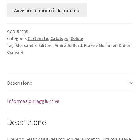
Avvisami quando è disponibile
COD:
58835
Categorie:
Cartonato
,
Catalogo
,
Colore
Tag:
Alessandro Editore
,
André Juillard
,
Blake e Mortimer
,
Didier
Convard
Descrizione
Informazioni aggiuntive
Descrizione
I celebri personaggi del mondo del fumetto, Francis Blake