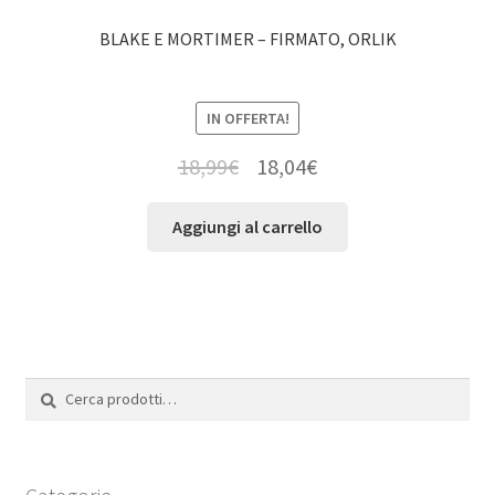
BLAKE E MORTIMER – FIRMATO, ORLIK
IN OFFERTA!
18,99
€
18,04
€
Aggiungi al carrello
Cerca:
Cerca