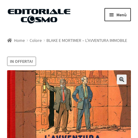
Vai
Vai
Menù
alla
al
navigazione
contenuto
Home
Home
Colore
BLAKE E MORTIMER – L’AVVENTURA IMMOBILE
Catalogo
IN OFFERTA!
Carrello
Il mio account