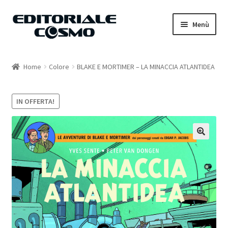
Vai
Vai
Menù
alla
al
navigazione
contenuto
Home
Home
Colore
BLAKE E MORTIMER – LA MINACCIA ATLANTIDEA
Catalogo
IN OFFERTA!
Carrello
Il mio account