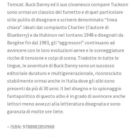
Tomcat. Buck Danny ed il suo clownesco compare Tuckson
sono ormai un classico del fumetto e di quel particolare
stile pulito di disegnare e scrivere denominato “linea
chiara”. Ideati dal compianto Charlier (l’autore di
Blueberry) e da Hubinon nel lontano 1948 e disegnati da
Bergèse fin dal 1983, gli “aggressori” continuano ad
avvincere con le loro evoluzioni aeree e le sceneggiature
ricche di tensione e colpi di scena. Tradotte in tutte le
lingue, le avventure di Buck Danny sono un successo
editoriale duraturo e multigenerazionale, riconosciuto
stabilmente ormai anche in Italia dove gli albi sono
presenti da più di 30 anni. Il bel disegno e lo spionaggio
fantapolitico di questo albo è in grado di avvincere anche
lettori meno avvezzi alla letteratura disegnata e sono
garanzia di molte ore liete.
– ISBN: 9788882850968