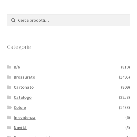
Cerca:
Cerca
Categorie
B/N
(819)
Brossurato
(1495)
Cartonato
(809)
Catalogo
(2258)
Colore
(1483)
In evidenza
(6)
Novità
(5)