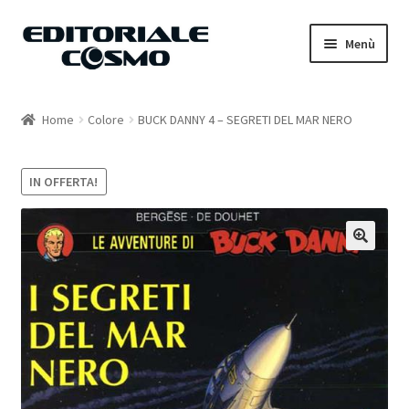
Vai
Vai
Menù
alla
al
navigazione
contenuto
Home
Home
Colore
BUCK DANNY 4 – SEGRETI DEL MAR NERO
Catalogo
IN OFFERTA!
Carrello
Il mio account