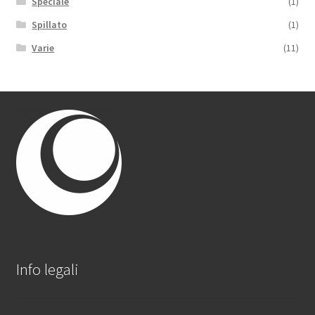
Speciale
(1)
Spillato
(1)
Varie
(11)
Info legali