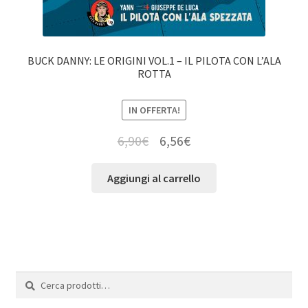
BUCK DANNY: LE ORIGINI VOL.1 – IL PILOTA CON L’ALA
ROTTA
IN OFFERTA!
6,90
€
6,56
€
Aggiungi al carrello
Cerca:
Cerca