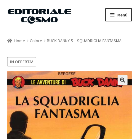
Vai
Vai
Menù
alla
al
navigazione
contenuto
Home
Home
Colore
BUCK DANNY 5 – SQUADRIGLIA FANTASMA
Catalogo
IN OFFERTA!
Carrello
Il mio account