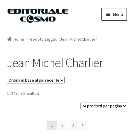
Vai
Vai
Menù
alla
al
navigazione
contenuto
Home
Home
Prodotti taggati “Jean Michel Charlier”
Catalogo
Jean Michel Charlier
Carrello
Il mio account
1–24 di 70 risultati
1
2
3