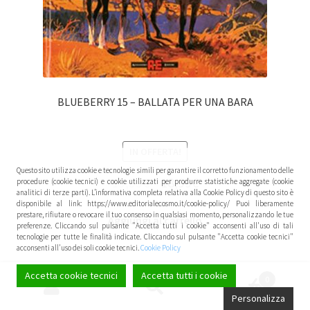
BLUEBERRY 15 – BALLATA PER UNA BARA
IN OFFERTA!
Questo sito utilizza cookie e tecnologie simili per garantire il corretto funzionamento delle
19,99
€
18,99
€
procedure (cookie tecnici) e cookie utilizzati per produrre statistiche aggregate (cookie
analitici di terze parti). L’informativa completa relativa alla Cookie Policy di questo sito è
disponibile al link: https://www.editorialecosmo.it/cookie-policy/ Puoi liberamente
prestare, rifiutare o revocare il tuo consenso in qualsiasi momento, personalizzando le tue
Aggiungi al carrello
preferenze. Cliccando sul pulsante "Accetta tutti i cookie" acconsenti all'uso di tali
tecnologie per tutte le finalità indicate. Cliccando sul pulsante "Accetta cookie tecnici"
acconsenti all'uso dei soli cookie tecnici.
Cookie Policy
Accetta cookie tecnici
Accetta tutti i cookie
0
Cerca:
Cerca
Personalizza