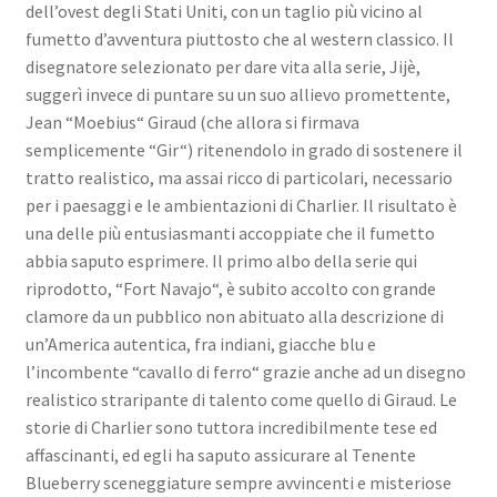
dell’ovest degli Stati Uniti, con un taglio più vicino al
fumetto d’avventura piuttosto che al western classico. Il
disegnatore selezionato per dare vita alla serie, Jijè,
suggerì invece di puntare su un suo allievo promettente,
Jean “Moebius“ Giraud (che allora si firmava
semplicemente “Gir“) ritenendolo in grado di sostenere il
tratto realistico, ma assai ricco di particolari, necessario
per i paesaggi e le ambientazioni di Charlier. Il risultato è
una delle più entusiasmanti accoppiate che il fumetto
abbia saputo esprimere. Il primo albo della serie qui
riprodotto, “Fort Navajo“, è subito accolto con grande
clamore da un pubblico non abituato alla descrizione di
un’America autentica, fra indiani, giacche blu e
l’incombente “cavallo di ferro“ grazie anche ad un disegno
realistico straripante di talento come quello di Giraud. Le
storie di Charlier sono tuttora incredibilmente tese ed
affascinanti, ed egli ha saputo assicurare al Tenente
Blueberry sceneggiature sempre avvincenti e misteriose