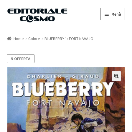
Vai
Vai
Menù
alla
al
navigazione
contenuto
Home
Home
Colore
BLUEBERRY 1: FORT NAVAJO
Catalogo
IN OFFERTA!
Carrello
Il mio account