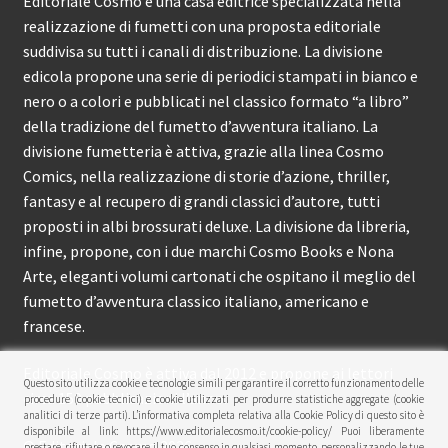
Editoriale Cosmo è una casa editrice specializzata nella
realizzazione di fumetti con una proposta editoriale
suddivisa su tutti i canali di distribuzione. La divisione
edicola propone una serie di periodici stampati in bianco e
nero o a colori e pubblicati nel classico formato “a libro”
della tradizione del fumetto d’avventura italiano. La
divisione fumetteria è attiva, grazie alla linea Cosmo
Comics, nella realizzazione di storie d’azione, thriller,
fantasy e al recupero di grandi classici d’autore, tutti
proposti in albi brossurati deluxe. La divisione da libreria,
infine, propone, con i due marchi Cosmo Books e Nona
Arte, eleganti volumi cartonati che ospitano il meglio del
fumetto d’avventura classico italiano, americano e
francese.
Editoriale Cosmo è attiva dal 2012 e propone ai lettori
Questo sito utilizza cookie e tecnologie simili per garantire il corretto funzionamento delle
circa 150 pubblicazioni l’anno.
procedure (cookie tecnici) e cookie utilizzati per produrre statistiche aggregate (cookie
analitici di terze parti). L’informativa completa relativa alla Cookie Policy di questo sito è
disponibile al link: https://www.editorialecosmo.it/cookie-policy/ Puoi liberamente
© Editoriale Cosmo 2026
prestare, rifiutare o revocare il tuo consenso in qualsiasi momento, personalizzando le tue