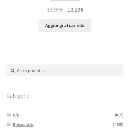
13,99
€
13,29
€
Aggiungi al carrello
Cerca:
Cerca
Categorie
B/N
(819)
Brossurato
(1495)