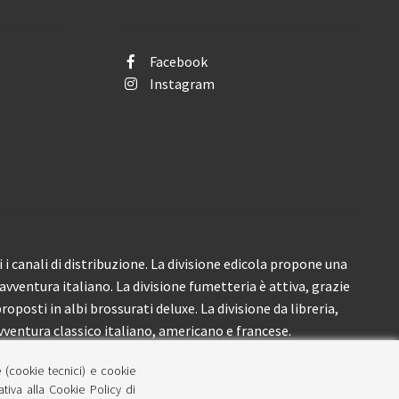
Facebook
Instagram
i canali di distribuzione. La divisione edicola propone una
’avventura italiano. La divisione fumetteria è attiva, grazie
roposti in albi brossurati deluxe. La divisione da libreria,
ventura classico italiano, americano e francese.
e (cookie tecnici) e cookie
lativa alla Cookie Policy di