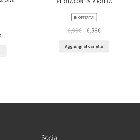
PILOTA CON L’ALA ROTTA
IN OFFERTA!
6,90
€
6,56
€
€
Aggiungi al carrello
o
Social