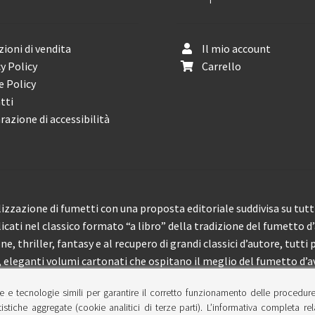
ioni di vendita
Il mio account
y Policy
Carrello
e Policy
tti
razione di accessibilità
izzazione di fumetti con una proposta editoriale suddivisa su tutti 
licati nel classico formato “a libro” della tradizione del fumetto d
, thriller, fantasy e al recupero di grandi classici d’autore, tutti p
eleganti volumi cartonati che ospitano il meglio del fumetto d’av
e e tecnologie simili per garantire il corretto funzionamento delle procedur
 150 pubblicazioni l’anno.
tistiche aggregate (cookie analitici di terze parti). L’informativa completa re