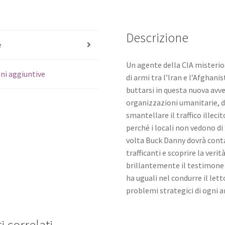
Descrizione
e
Un agente della CIA misteri
ni aggiuntive
di armi tra l’Iran e l’Afghan
buttarsi in questa nuova avve
organizzazioni umanitarie, d
smantellare il traffico illec
perché i locali non vedono di
volta Buck Danny dovrà contar
trafficanti e scoprire la veri
brillantemente il testimone 
ha uguali nel condurre il lett
problemi strategici di ogni 