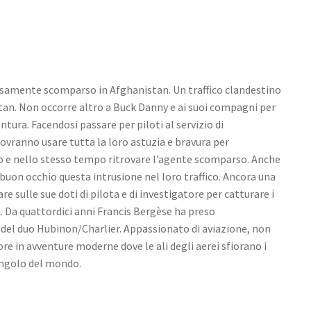
osamente scomparso in Afghanistan. Un traffico clandestino
istan. Non occorre altro a Buck Danny e ai suoi compagni per
ntura. Facendosi passare per piloti al servizio di
ovranno usare tutta la loro astuzia e bravura per
ito e nello stesso tempo ritrovare l’agente scomparso. Anche
 buon occhio questa intrusione nel loro traffico. Ancora una
e sulle sue doti di pilota e di investigatore per catturare i
tà. Da quattordici anni Francis Bergèse ha preso
del duo Hubinon/Charlier. Appassionato di aviazione, non
ore in avventure moderne dove le ali degli aerei sfiorano i
angolo del mondo.