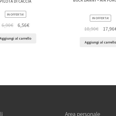
PILOTA DI CACCIA
IN OFFERTA!
IN OFFERTA!
6,90
€
6,56
€
18,90
€
17,96
Aggiungi al carrello
Aggiungi al carrell
li
Area personale