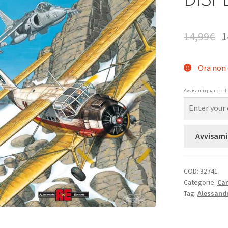
14,99
€
1
Ora non 
Avvisami quando il 
Avvisami
COD:
32741
Categorie:
Ca
Tag:
Alessandr