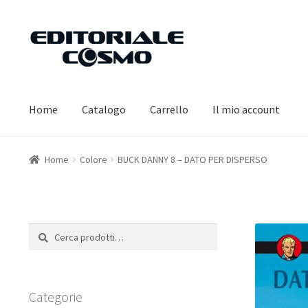
Vai
Vai
alla
al
navigazione
contenuto
Home
Catalogo
Carrello
Il mio account
Home
Colore
BUCK DANNY 8 – DATO PER DISPERSO
Cerca:
Cerca
Categorie