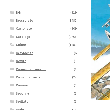
B/N
(819)
Brossurato
(1495)
Cartonato
(809)
Catalogo
(2258)
Colore
(1483)
In evidenza
(6)
Novità
(5)
Promozioni speciali
(1)
Prossimamente
(24)
Romanzo
(2)
Speciale
(1)
Spillato
(1)
Varie
(11)