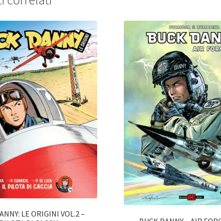
i correlati
NNY: LE ORIGINI VOL.2 –
BUCK DANNY – AIR FOR