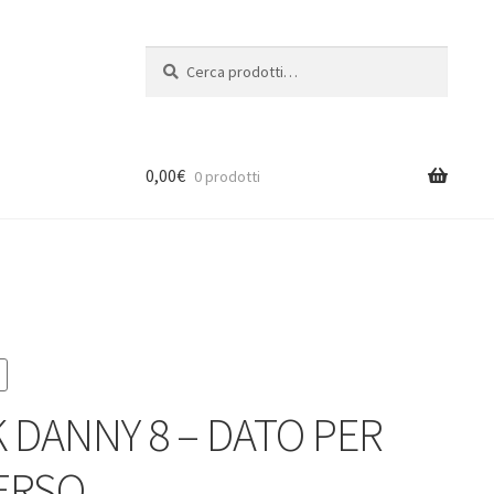
Cerca:
Cerca
0,00
€
0 prodotti
 DANNY 8 – DATO PER
ERSO