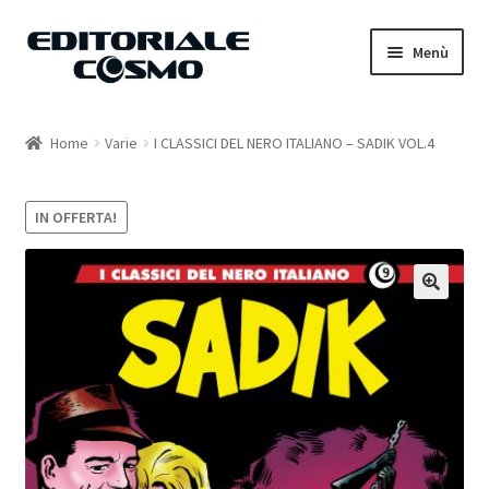
Vai
Vai
Menù
alla
al
navigazione
contenuto
Home
Home
Varie
I CLASSICI DEL NERO ITALIANO – SADIK VOL.4
Catalogo
IN OFFERTA!
Carrello
Il mio account