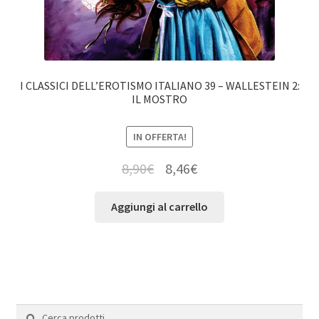
I CLASSICI DELL’EROTISMO ITALIANO 39 – WALLESTEIN 2:
IL MOSTRO
IN OFFERTA!
8,90
€
8,46
€
Aggiungi al carrello
Cerca:
Cerca