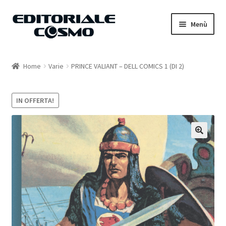
Vai
Vai
Menù
alla
al
navigazione
contenuto
Home
Home
Varie
PRINCE VALIANT – DELL COMICS 1 (DI 2)
Catalogo
IN OFFERTA!
Carrello
Il mio account