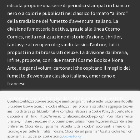
edicola propone una serie di periodici stampati in bianco e
nero o a colori e pubblicati nel classico formato “a libro”
della tradizione del fumetto d’avventura italiano. La
divisione fumetteria è attiva, grazie alla linea Cosmo
Comics, nella realizzazione di storie d’azione, thriller,
fantasy e al recupero di grandi classici d’autore, tutti
proposti in albi brossurati deluxe. La divisione da libreria,
infine, propone, con i due marchi Cosmo Books e Nona
Arte, eleganti volumi cartonati che ospitano il meglio del
fumetto d’avventura classico italiano, americano e
francese.
Editoriale Cosmo è attiva dal 2012 e propone ai lettori
Questo sito utilizza cookie e tecnologie simili per garantire il corretto funzionamento delle
circa 150 pubblicazioni l’anno.
procedure (cookie tecnici) e cookie utilizzati per produrre statistiche aggregate (cookie
analitici di terze parti). L’informativa completa relativa alla Cookie Policy di questo sito è
disponibile al link: https://www.editorialecosmo.it/cookie-policy/ Puoi liberamente
© Editoriale Cosmo 2026
prestare, rifiutare o revocare il tuo consenso in qualsiasi momento, personalizzando le tue
preferenze. Cliccando sul pulsante "Accetta tutti i cookie" acconsenti all'uso di tali
Privacy Policy
tecnologie per tutte le finalità indicate. Cliccando sul pulsante "Accetta cookie tecnici"
acconsenti all'uso dei soli cookie tecnici.
Cookie Policy