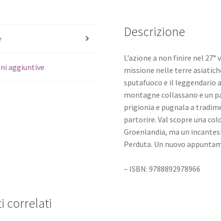
Descrizione
e
L’azione a non finire nel 27°
ni aggiuntive
missione nelle terre asiatich
sputafuoco e il leggendario a
montagne collassano e un pad
prigionia e pugnala a tradim
partorire. Val scopre una col
Groenlandia, ma un incantesi
Perduta. Un nuovo appuntame
– ISBN: 9788892978966
i correlati