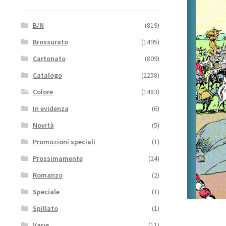
B/N
(819)
Brossurato
(1495)
Cartonato
(809)
Catalogo
(2258)
Colore
(1483)
In evidenza
(6)
Novità
(5)
Promozioni speciali
(1)
Prossimamente
(24)
Romanzo
(2)
Speciale
(1)
Spillato
(1)
Varie
(11)