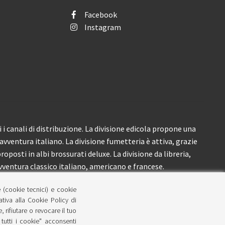
Facebook
Instagram
i canali di distribuzione. La divisione edicola propone una
’avventura italiano. La divisione fumetteria è attiva, grazie
roposti in albi brossurati deluxe. La divisione da libreria,
ventura classico italiano, americano e francese.
e (cookie tecnici) e cookie
lativa alla Cookie Policy di
 rifiutare o revocare il tuo
tutti i cookie" acconsenti