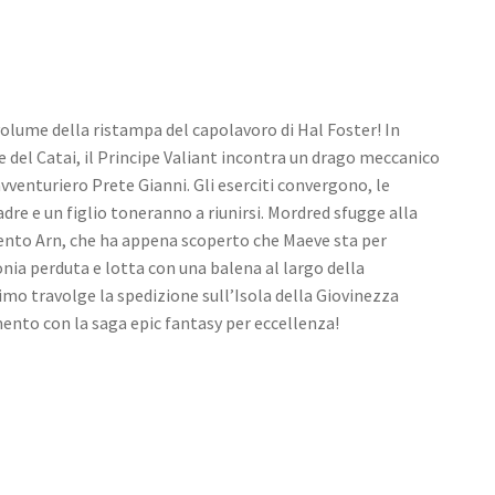
 volume della ristampa del capolavoro di Hal Foster! In
e del Catai, il Principe Valiant incontra un drago meccanico
vventuriero Prete Gianni. Gli eserciti convergono, le
re e un figlio toneranno a riunirsi. Mordred sfugge alla
ento Arn, che ha appena scoperto che Maeve sta per
onia perduta e lotta con una balena al largo della
mo travolge la spedizione sull’Isola della Giovinezza
nto con la saga epic fantasy per eccellenza!