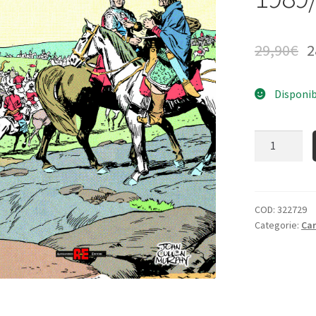
29,90
€
2
Disponib
Quantità
COD:
322729
Categorie:
Ca