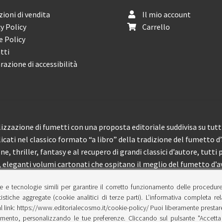
ioni di vendita
Il mio account
y Policy
Carrello
e Policy
tti
razione di accessibilità
izzazione di fumetti con una proposta editoriale suddivisa su tutti 
licati nel classico formato “a libro” della tradizione del fumetto d
, thriller, fantasy e al recupero di grandi classici d’autore, tutti p
eleganti volumi cartonati che ospitano il meglio del fumetto d’av
e e tecnologie simili per garantire il corretto funzionamento delle procedur
 150 pubblicazioni l’anno.
tistiche aggregate (cookie analitici di terze parti). L’informativa completa re
l link: https://www.editorialecosmo.it/cookie-policy/ Puoi liberamente prestare,
ento, personalizzando le tue preferenze. Cliccando sul pulsante "Accetta 