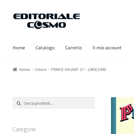
Vai
Vai
alla
al
navigazione
contenuto
Home
Catalogo
Carrello
Il mio account
Home
Colore
PRINCE VALIANT 27 – 1989/1990
Cerca:
Cerca
Categorie