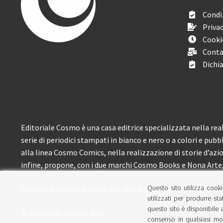
Condiz
Privac
Cooki
Conta
Dichia
Editoriale Cosmo è una casa editrice specializzata nella real
serie di periodici stampati in bianco e nero o a colori e pubb
alla linea Cosmo Comics, nella realizzazione di storie d’azione
infine, propone, con i due marchi Cosmo Books e Nona Arte, 
Questo sito utilizza cooki
Editoriale Cosmo è attiva dal 2012 e propone ai lettori circa
utilizzati per produrre sta
questo sito è disponibile a
© Editoriale Cosmo 2026
consenso in qualsiasi mom