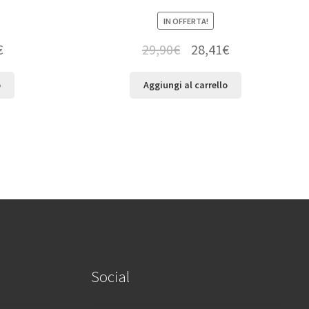
IN OFFERTA!
€
29,90
€
28,41
€
o
Aggiungi al carrello
Social