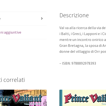
Descrizione
e
Val va alla ricerca della via 
ni aggiuntive
i Balti, i Greci, i Lapponi e i
mentre un incontro onirico a 
Gran Bretagna, la sposa di Ar
donne del villaggio di Orr po
– ISBN: 9788892978393
i correlati