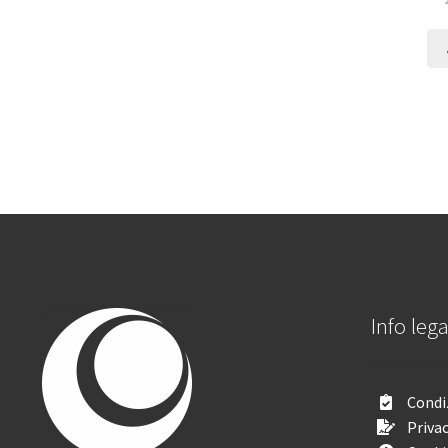
Info lega
Condiz
Privac