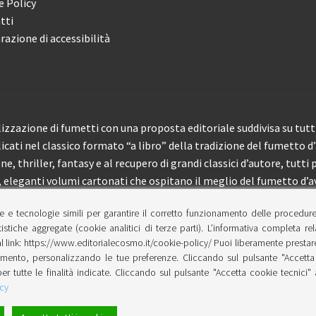
e Policy
tti
razione di accessibilità
izzazione di fumetti con una proposta editoriale suddivisa su tutti 
licati nel classico formato “a libro” della tradizione del fumetto d
, thriller, fantasy e al recupero di grandi classici d’autore, tutti p
eleganti volumi cartonati che ospitano il meglio del fumetto d’av
e e tecnologie simili per garantire il corretto funzionamento delle procedur
 150 pubblicazioni l’anno.
tistiche aggregate (cookie analitici di terze parti). L’informativa completa re
l link: https://www.editorialecosmo.it/cookie-policy/ Puoi liberamente prestare,
ento, personalizzando le tue preferenze. Cliccando sul pulsante "Accetta 
per tutte le finalità indicate. Cliccando sul pulsante "Accetta cookie tecnici"
cy