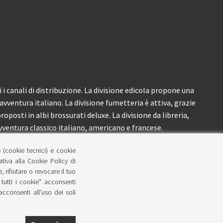
i canali di distribuzione. La divisione edicola propone una
’avventura italiano. La divisione fumetteria è attiva, grazie
roposti in albi brossurati deluxe. La divisione da libreria,
ventura classico italiano, americano e francese.
e (cookie tecnici) e cookie
lativa alla Cookie Policy di
 rifiutare o revocare il tuo
tutti i cookie" acconsenti
 acconsenti all'uso dei soli