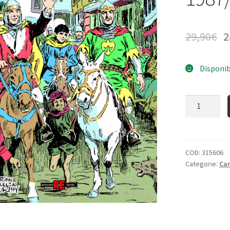
29,90
€
2
Disponib
Quantità
COD:
315606
Categorie:
Ca