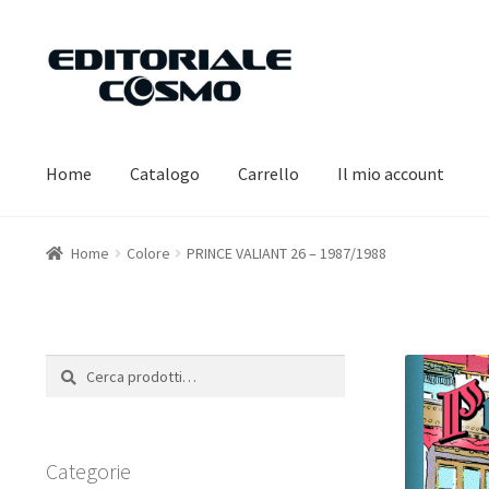
Vai
Vai
alla
al
navigazione
contenuto
Home
Catalogo
Carrello
Il mio account
Home
Colore
PRINCE VALIANT 26 – 1987/1988
Cerca:
Cerca
Categorie