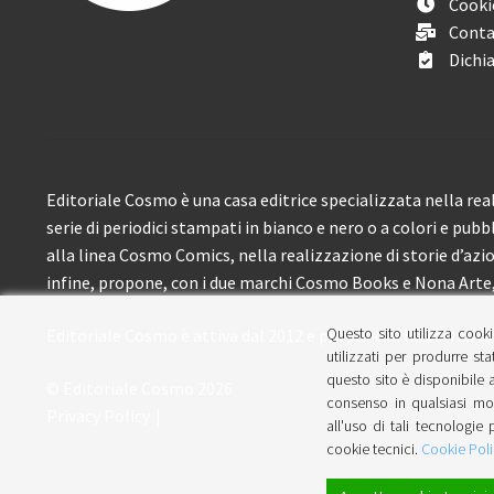
Cooki
Conta
Dichia
Editoriale Cosmo è una casa editrice specializzata nella real
serie di periodici stampati in bianco e nero o a colori e pubb
alla linea Cosmo Comics, nella realizzazione di storie d’azione
infine, propone, con i due marchi Cosmo Books e Nona Arte, 
Questo sito utilizza cooki
Editoriale Cosmo è attiva dal 2012 e propone ai lettori circa
utilizzati per produrre sta
questo sito è disponibile a
© Editoriale Cosmo 2026
consenso in qualsiasi mom
Privacy Policy
all'uso di tali tecnologie 
cookie tecnici.
Cookie Poli