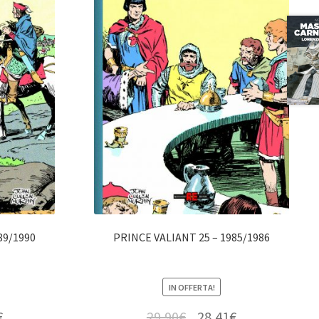
89/1990
PRINCE VALIANT 25 – 1985/1986
IN OFFERTA!
€
29,90
€
28,41
€