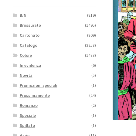
B/N
(819)
Brossurato
(1495)
Cartonato
(809)
Catalogo
(2258)
Colore
(1483)
In evidenza
(6)
Novità
(5)
Promozioni speciali
(1)
Prossimamente
(24)
Romanzo
(2)
Speciale
(1)
Spillato
(1)
Varie
(11)