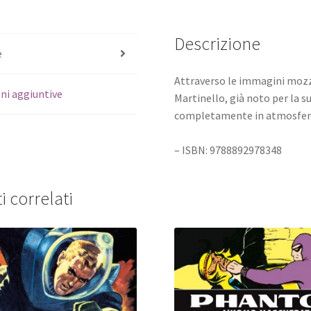
Descrizione
e
Attraverso le immagini mozza
ni aggiuntive
Martinello, già noto per la 
completamente in atmosfere d
– ISBN: 9788892978348
i correlati