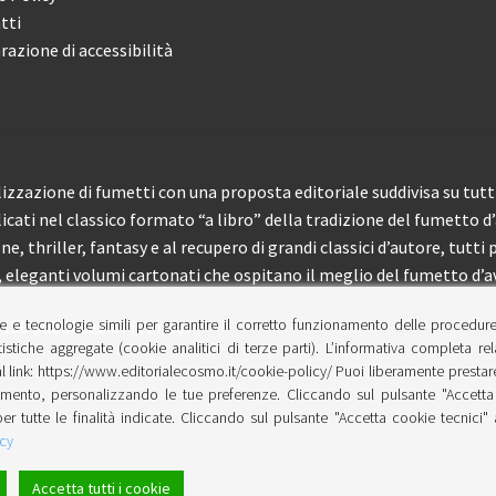
tti
razione di accessibilità
izzazione di fumetti con una proposta editoriale suddivisa su tutti 
licati nel classico formato “a libro” della tradizione del fumetto d
, thriller, fantasy e al recupero di grandi classici d’autore, tutti p
eleganti volumi cartonati che ospitano il meglio del fumetto d’av
e e tecnologie simili per garantire il corretto funzionamento delle procedur
 150 pubblicazioni l’anno.
tistiche aggregate (cookie analitici di terze parti). L’informativa completa re
l link: https://www.editorialecosmo.it/cookie-policy/ Puoi liberamente prestare,
ento, personalizzando le tue preferenze. Cliccando sul pulsante "Accetta 
per tutte le finalità indicate. Cliccando sul pulsante "Accetta cookie tecnici"
cy
Accetta tutti i cookie