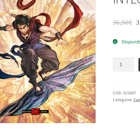
36,90
€
3
Disponib
Quantità
COD:
315607
Categorie:
Ca