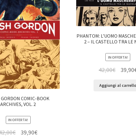
PHANTOM: L’UOMO MASCHER
2 – IL CASTELLO TRA LE
IN OFFERTA!
42,00
€
39,90
Aggiungi al carrell
H GORDON COMIC-BOOK
ARCHIVES, VOL. 2
IN OFFERTA!
42,00
€
39,90
€