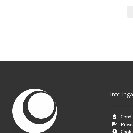
Info lega
Condiz
Privac
Cooki