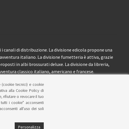
i canali di distribuzione. La divisione edicola propone una
’avventura italiano. La divisione fumetteria è attiva, grazie
roposti in albi brossurati deluxe. La divisione da libreria,
ventura classico italiano, americano e francese.
e (cookie tecnici) e cookie
lativa alla Cookie Policy di
 rifiutare o revocare il tuo
tutti i cookie" acconsenti
 acconsenti all'uso dei soli
Personalizza