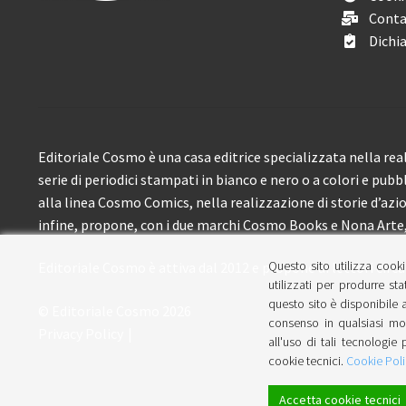
Conta
Dichia
Editoriale Cosmo è una casa editrice specializzata nella real
serie di periodici stampati in bianco e nero o a colori e pubb
alla linea Cosmo Comics, nella realizzazione di storie d’azione
infine, propone, con i due marchi Cosmo Books e Nona Arte, 
Questo sito utilizza cooki
Editoriale Cosmo è attiva dal 2012 e propone ai lettori circa
utilizzati per produrre sta
questo sito è disponibile a
© Editoriale Cosmo 2026
consenso in qualsiasi mom
Privacy Policy
all'uso di tali tecnologie 
cookie tecnici.
Cookie Poli
Accetta cookie tecnici