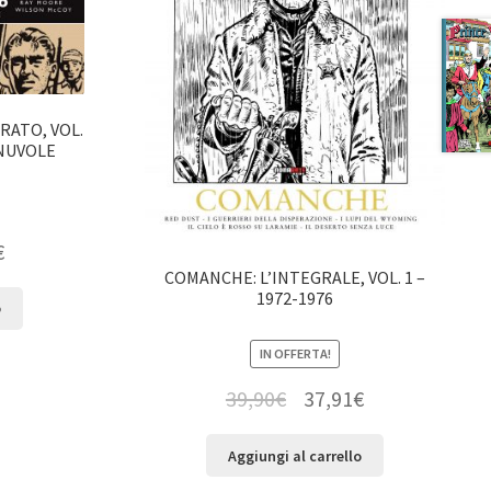
ATO, VOL.
 NUVOLE
€
COMANCHE: L’INTEGRALE, VOL. 1 –
1972-1976
o
IN OFFERTA!
39,90
€
37,91
€
Aggiungi al carrello