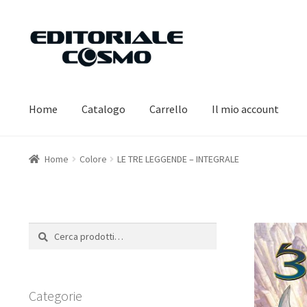
Vai
Vai
alla
al
navigazione
contenuto
Home
Catalogo
Carrello
Il mio account
Home
Colore
LE TRE LEGGENDE – INTEGRALE
Cerca:
Cerca
Categorie