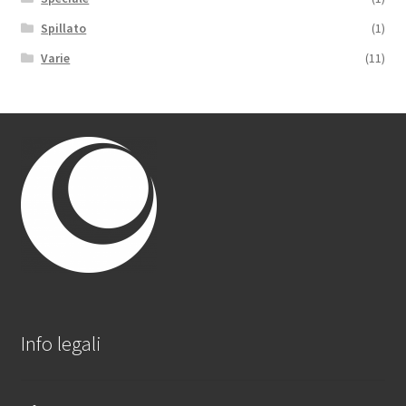
Spillato
(1)
Varie
(11)
Info legali