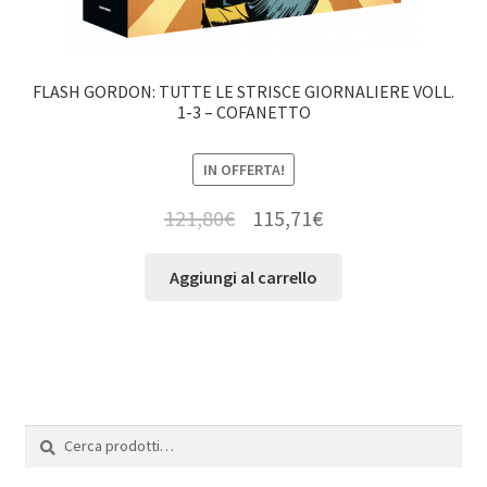
FLASH GORDON: TUTTE LE STRISCE GIORNALIERE VOLL.
1-3 – COFANETTO
IN OFFERTA!
121,80
€
115,71
€
Aggiungi al carrello
Cerca:
Cerca