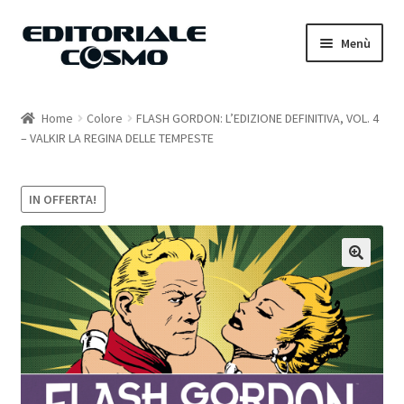
Vai
Vai
Menù
alla
al
navigazione
contenuto
Home
Home
Colore
FLASH GORDON: L’EDIZIONE DEFINITIVA, VOL. 4
– VALKIR LA REGINA DELLE TEMPESTE
Catalogo
Carrello
IN OFFERTA!
Il mio account