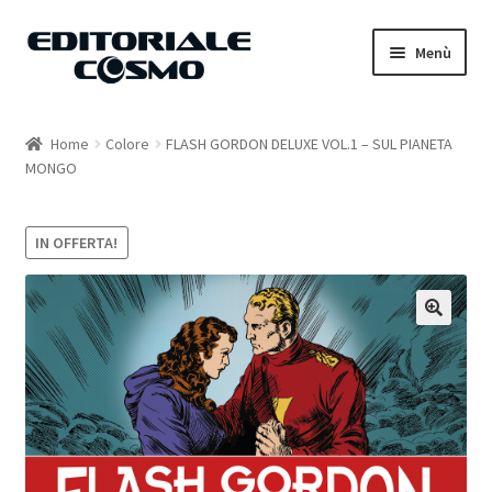
Vai
Vai
Menù
alla
al
navigazione
contenuto
Home
Home
Colore
FLASH GORDON DELUXE VOL.1 – SUL PIANETA
MONGO
Catalogo
Carrello
IN OFFERTA!
Il mio account