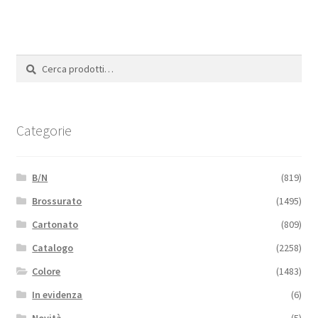
Cerca:
Cerca
Categorie
B/N
(819)
Brossurato
(1495)
Cartonato
(809)
Catalogo
(2258)
Colore
(1483)
In evidenza
(6)
Novità
(5)