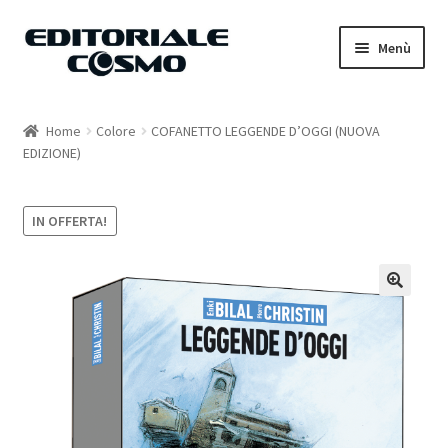
Vai
Vai
Menù
alla
al
navigazione
contenuto
Home
Home
Colore
COFANETTO LEGGENDE D’OGGI (NUOVA
EDIZIONE)
Catalogo
Carrello
IN OFFERTA!
Il mio account