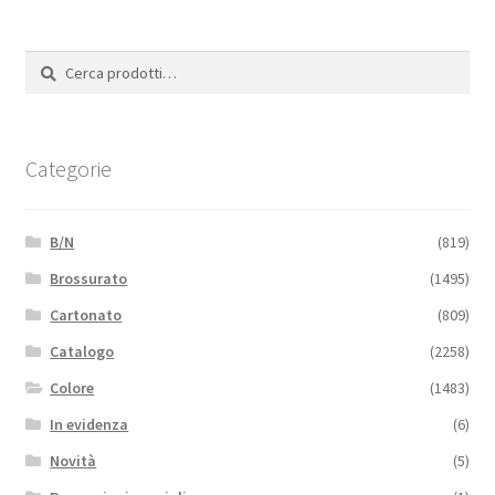
Cerca:
Cerca
Categorie
B/N
(819)
Brossurato
(1495)
Cartonato
(809)
Catalogo
(2258)
Colore
(1483)
In evidenza
(6)
Novità
(5)