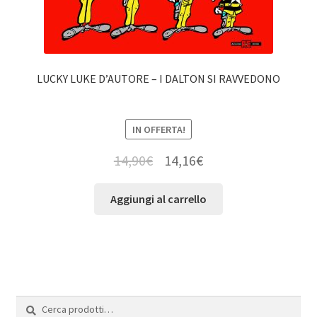
LUCKY LUKE D’AUTORE – I DALTON SI RAVVEDONO
IN OFFERTA!
14,90
€
14,16
€
Aggiungi al carrello
Cerca:
Cerca