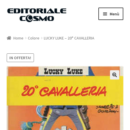
Vai
Vai
Menù
alla
al
navigazione
contenuto
Home
Home
Colore
LUCKY LUKE – 20° CAVALLERIA
Catalogo
IN OFFERTA!
Carrello
Il mio account