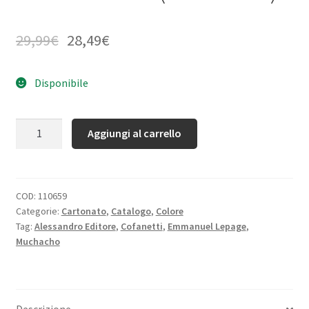
29,99
€
28,49
€
Disponibile
Quantità
Aggiungi al carrello
COD:
110659
Categorie:
Cartonato
,
Catalogo
,
Colore
Tag:
Alessandro Editore
,
Cofanetti
,
Emmanuel Lepage
,
Muchacho