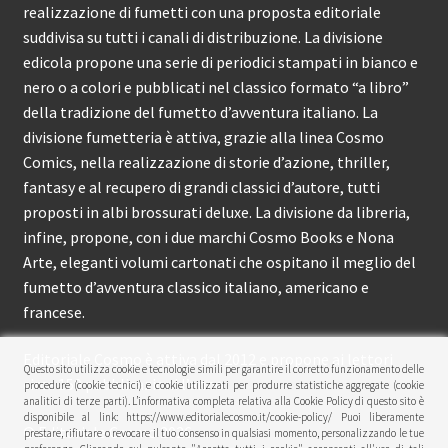
realizzazione di fumetti con una proposta editoriale
suddivisa su tutti i canali di distribuzione. La divisione
edicola propone una serie di periodici stampati in bianco e
nero o a colori e pubblicati nel classico formato “a libro”
della tradizione del fumetto d’avventura italiano. La
divisione fumetteria è attiva, grazie alla linea Cosmo
Comics, nella realizzazione di storie d’azione, thriller,
fantasy e al recupero di grandi classici d’autore, tutti
proposti in albi brossurati deluxe. La divisione da libreria,
infine, propone, con i due marchi Cosmo Books e Nona
Arte, eleganti volumi cartonati che ospitano il meglio del
fumetto d’avventura classico italiano, americano e
francese.
Editoriale Cosmo è attiva dal 2012 e propone ai lettori
Questo sito utilizza cookie e tecnologie simili per garantire il corretto funzionamento delle
circa 150 pubblicazioni l’anno.
procedure (cookie tecnici) e cookie utilizzati per produrre statistiche aggregate (cookie
analitici di terze parti). L’informativa completa relativa alla Cookie Policy di questo sito è
disponibile al link: https://www.editorialecosmo.it/cookie-policy/ Puoi liberamente
© Editoriale Cosmo 2026
prestare, rifiutare o revocare il tuo consenso in qualsiasi momento, personalizzando le tue