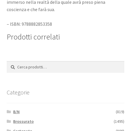
immerso nella realtà della quale avrà preso piena
coscienza e che farà sua.
– ISBN: 9788882853358
Prodotti correlati
Cerca:
Cerca
Categorie
B/N
(819)
Brossurato
(1495)