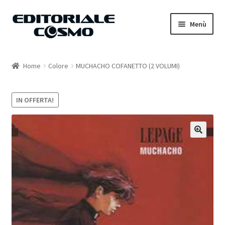
Vai
Vai
Menù
alla
al
navigazione
contenuto
Home
Home
Colore
MUCHACHO COFANETTO (2 VOLUMI)
Catalogo
IN OFFERTA!
Carrello
Il mio account