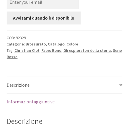
Avvisami quando è disponibile
COD:
92329
Categorie:
Brossurato
,
Catalogo
,
Colore
Tag:
Christian Clot
,
Fabio Bono
,
Gli esploratori della storia
,
Serie
Rossa
Descrizione
Informazioni aggiuntive
Descrizione