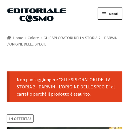
Vai
Vai
Menù
alla
al
navigazione
contenuto
Home
Home
Colore
GLI ESPLORATORI DELLA STORIA 2 – DARWIN –
L’ORIGINE DELLE SPECIE
Catalogo
Carrello
Il mio account
Non puoi aggiungere "GLI ESPLORATORI DELLA
STORIA 2 - DARWIN - L'ORIGINE DELLE SPECIE" al
carrello perché il prodotto è esaurito.
IN OFFERTA!