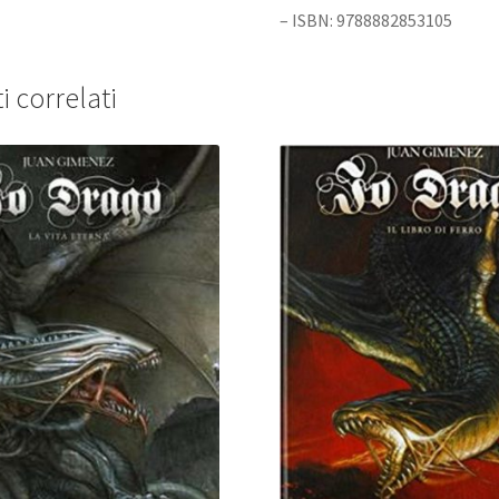
– ISBN: 9788882853105
i correlati