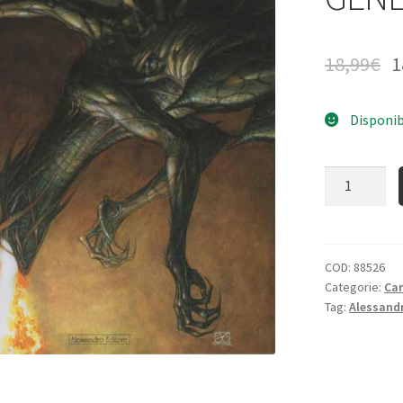
18,99
€
1
Disponib
Quantità
COD:
88526
Categorie:
Ca
Tag:
Alessandr