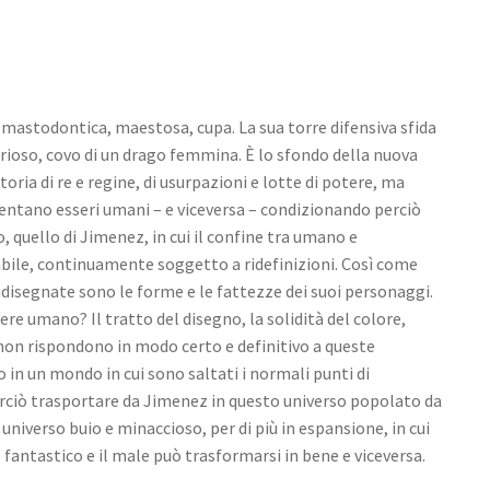
 mastodontica, maestosa, cupa. La sua torre difensiva sfida
rioso, covo di un drago femmina. È lo sfondo della nuova
oria di re e regine, di usurpazioni e lotte di potere, ma
ventano esseri umani – e viceversa – condizionando perciò
, quello di Jimenez, in cui il confine tra umano e
bile, continuamente soggetto a ridefinizioni. Così come
idisegnate sono le forme e le fattezze dei suoi personaggi.
e umano? Il tratto del disegno, la solidità del colore,
non rispondono in modo certo e definitivo a queste
in un mondo in cui sono saltati i normali punti di
ciò trasportare da Jimenez in questo universo popolato da
 universo buio e minaccioso, per di più in espansione, in cui
fantastico e il male può trasformarsi in bene e viceversa.