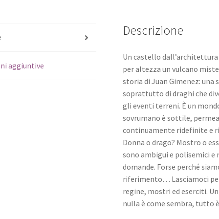
Descrizione
e
Un castello dall’architettura
ni aggiuntive
per altezza un vulcano miste
storia di Juan Gimenez: una st
soprattutto di draghi che di
gli eventi terreni. È un mondo
sovrumano è sottile, permea
continuamente ridefinite e r
Donna o drago? Mostro o esser
sono ambigui e polisemici e 
domande. Forse perché siamo 
riferimento… Lasciamoci per
regine, mostri ed eserciti. Un
nulla è come sembra, tutto è 