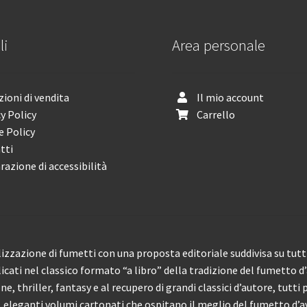
li
Area personale
ioni di vendita
Il mio account
y Policy
Carrello
e Policy
tti
razione di accessibilità
izzazione di fumetti con una proposta editoriale suddivisa su tutti 
licati nel classico formato “a libro” della tradizione del fumetto d
, thriller, fantasy e al recupero di grandi classici d’autore, tutti p
eleganti volumi cartonati che ospitano il meglio del fumetto d’av