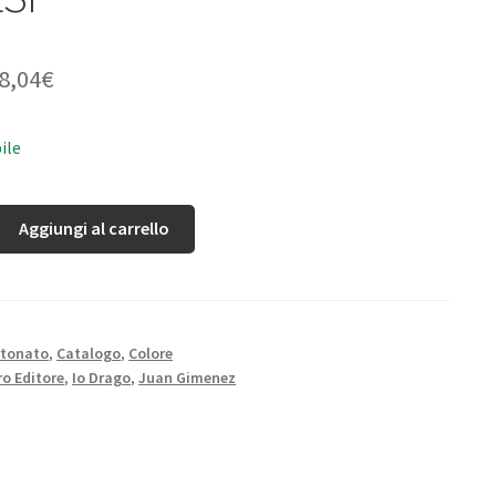
8,04
€
ile
Aggiungi al carrello
rtonato
,
Catalogo
,
Colore
o Editore
,
Io Drago
,
Juan Gimenez