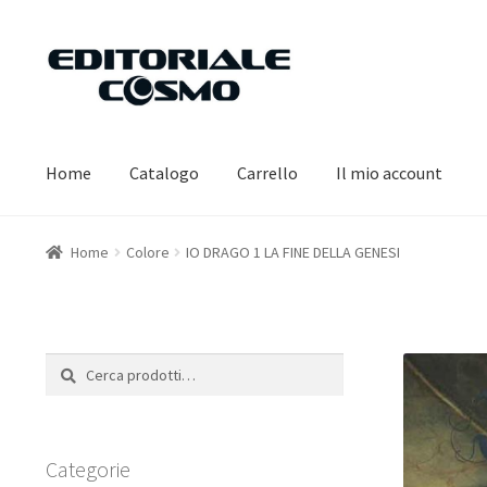
Vai
Vai
alla
al
navigazione
contenuto
Home
Catalogo
Carrello
Il mio account
Home
Colore
IO DRAGO 1 LA FINE DELLA GENESI
Cerca:
Cerca
Categorie