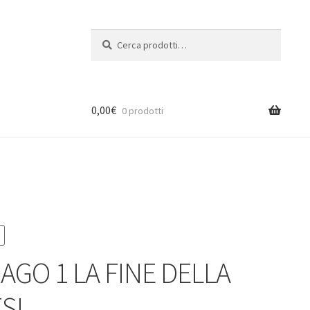
Cerca:
Cerca
0,00
€
0 prodotti
RAGO 1 LA FINE DELLA
SI