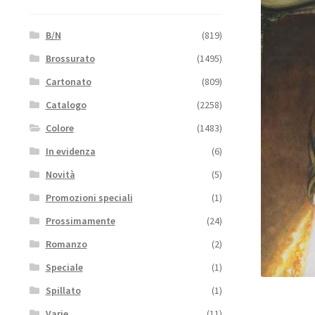
B/N
(819)
Brossurato
(1495)
Cartonato
(809)
Catalogo
(2258)
Colore
(1483)
In evidenza
(6)
Novità
(5)
Promozioni speciali
(1)
Prossimamente
(24)
Romanzo
(2)
Speciale
(1)
Spillato
(1)
Varie
(11)