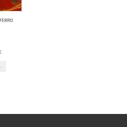
I FERRO
€
o