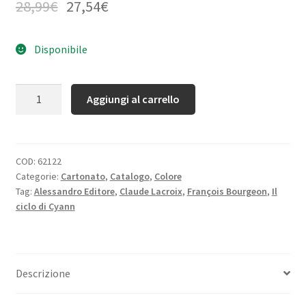
28,99
€
27,54
€
Disponibile
Quantità
Aggiungi al carrello
COD:
62122
Categorie:
Cartonato
,
Catalogo
,
Colore
Tag:
Alessandro Editore
,
Claude Lacroix
,
François Bourgeon
,
Il
ciclo di Cyann
Descrizione