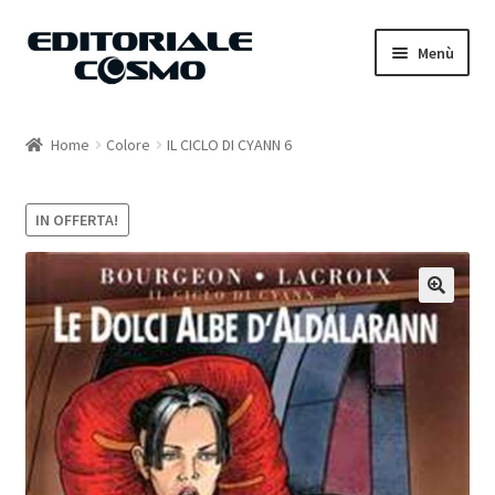
Vai
Vai
Menù
alla
al
navigazione
contenuto
Home
Home
Colore
IL CICLO DI CYANN 6
Catalogo
IN OFFERTA!
Carrello
Il mio account