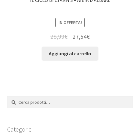
IN OFFERTA!
28,99
€
27,54
€
Aggiungi al carrello
Cerca:
Cerca
Categorie