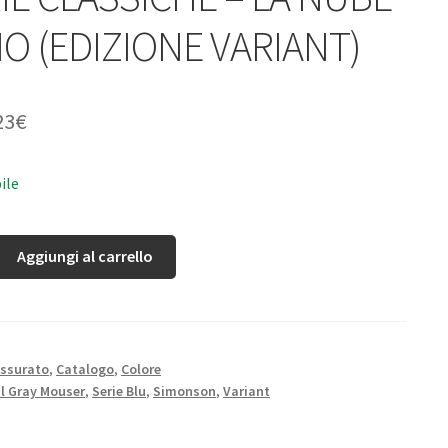
IO (EDIZIONE VARIANT)
23
€
ile
Aggiungi al carrello
ssurato
,
Catalogo
,
Colore
il Gray Mouser
,
Serie Blu
,
Simonson
,
Variant