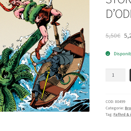
D’OD
5,50
€
5,
Disponib
Quantità
COD:
80499
Categorie:
Bro
Tag:
Fafhrd & 