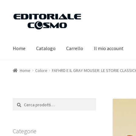
Vai
Vai
alla
al
navigazione
contenuto
Home
Catalogo
Carrello
Il mio account
Home
Colore
FAFHRD E IL GRAY MOUSER: LE STORIE CLASSICH
Cerca:
Cerca
Categorie