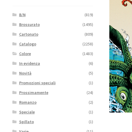
B/N
(819)
Brossurato
(1495)
Cartonato
(809)
Catalogo
(2258)
Colore
(1483)
In evidenza
(6)
Novità
(5)
Promozioni speciali
(1)
Prossimamente
(24)
Romanzo
(2)
Speciale
(1)
Spillato
(1)
Varie
(11)