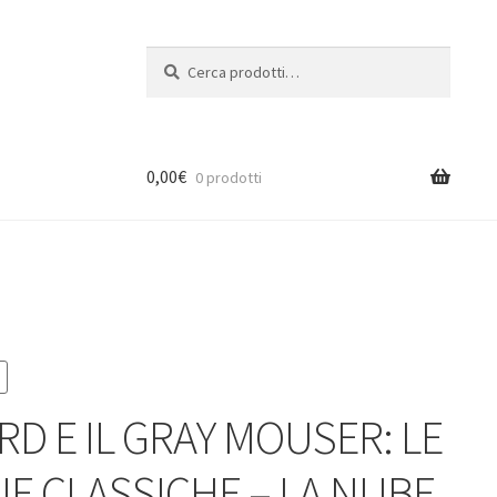
Cerca:
Cerca
0,00
€
0 prodotti
RD E IL GRAY MOUSER: LE
IE CLASSICHE – LA NUBE