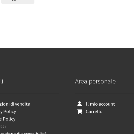
li
Area personale
ioni di vendita
Il mio account
y Policy
Carrello
e Policy
tti
razione di accessibilità