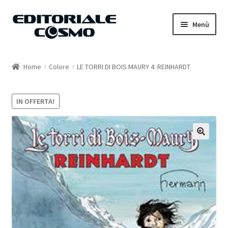
Vai
Vai
Menù
alla
al
navigazione
contenuto
Home
Home
Colore
LE TORRI DI BOIS MAURY 4: REINHARDT
Catalogo
IN OFFERTA!
Carrello
Il mio account