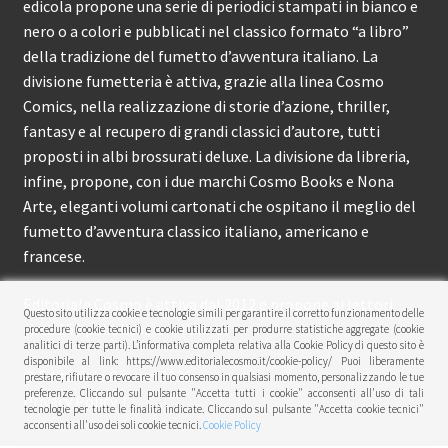
edicola propone una serie di periodici stampati in bianco e
nero o a colori e pubblicati nel classico formato “a libro”
della tradizione del fumetto d’avventura italiano. La
divisione fumetteria è attiva, grazie alla linea Cosmo
Comics, nella realizzazione di storie d’azione, thriller,
fantasy e al recupero di grandi classici d’autore, tutti
proposti in albi brossurati deluxe. La divisione da libreria,
infine, propone, con i due marchi Cosmo Books e Nona
Arte, eleganti volumi cartonati che ospitano il meglio del
fumetto d’avventura classico italiano, americano e
francese.
Editoriale Cosmo è attiva dal 2012 e propone ai lettori
Questo sito utilizza cookie e tecnologie simili per garantire il corretto funzionamento delle
circa 150 pubblicazioni l’anno.
procedure (cookie tecnici) e cookie utilizzati per produrre statistiche aggregate (cookie
analitici di terze parti). L’informativa completa relativa alla Cookie Policy di questo sito è
disponibile al link: https://www.editorialecosmo.it/cookie-policy/ Puoi liberamente
© Editoriale Cosmo 2026
prestare, rifiutare o revocare il tuo consenso in qualsiasi momento, personalizzando le tue
preferenze. Cliccando sul pulsante "Accetta tutti i cookie" acconsenti all'uso di tali
Privacy Policy
tecnologie per tutte le finalità indicate. Cliccando sul pulsante "Accetta cookie tecnici"
acconsenti all'uso dei soli cookie tecnici.
Cookie Policy