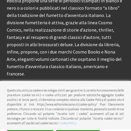
edicola propone una serie di periodici stampati in bianco e
nero o a colori e pubblicati nel classico formato “a libro”
della tradizione del fumetto d’avventura italiano. La
divisione fumetteria è attiva, grazie alla linea Cosmo
Comics, nella realizzazione di storie d’azione, thriller,
fantasy e al recupero di grandi classici d’autore, tutti
proposti in albi brossurati deluxe. La divisione da libreria,
infine, propone, con i due marchi Cosmo Books e Nona
Arte, eleganti volumi cartonati che ospitano il meglio del
fumetto d’avventura classico italiano, americano e
francese.
Editoriale Cosmo è attiva dal 2012 e propone ai lettori
Questo sito utilizza cookie e tecnologie simili per garantire il corretto funzionamento delle
circa 150 pubblicazioni l’anno.
procedure (cookie tecnici) e cookie utilizzati per produrre statistiche aggregate (cookie
analitici di terze parti). L’informativa completa relativa alla Cookie Policy di questo sito è
disponibile al link: https://www.editorialecosmo.it/cookie-policy/ Puoi liberamente
© Editoriale Cosmo 2026
prestare, rifiutare o revocare il tuo consenso in qualsiasi momento, personalizzando le tue
preferenze. Cliccando sul pulsante "Accetta tutti i cookie" acconsenti all'uso di tali
Privacy Policy
tecnologie per tutte le finalità indicate. Cliccando sul pulsante "Accetta cookie tecnici"
acconsenti all'uso dei soli cookie tecnici.
Cookie Policy