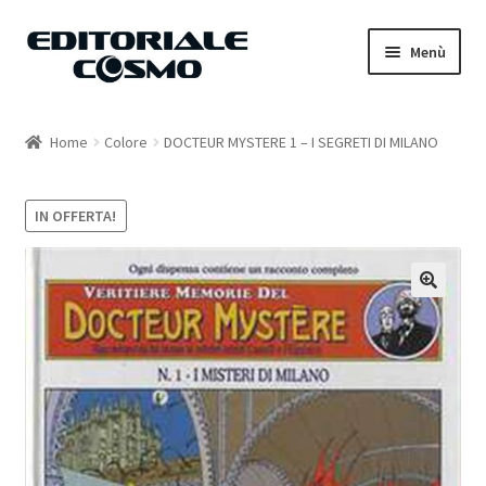
Vai
Vai
Menù
alla
al
navigazione
contenuto
Home
Home
Colore
DOCTEUR MYSTERE 1 – I SEGRETI DI MILANO
Catalogo
IN OFFERTA!
Carrello
Il mio account