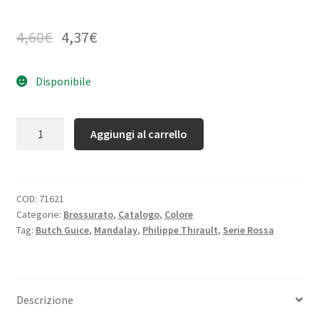
4,60
€
4,37
€
Disponibile
Quantità
Aggiungi al carrello
COD:
71621
Categorie:
Brossurato
,
Catalogo
,
Colore
Tag:
Butch Guice
,
Mandalay
,
Philippe Thirault
,
Serie Rossa
Descrizione