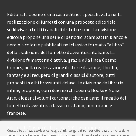
Editoriale Cosmo è una casa editrice specializzata nella
realizzazione di fumetti con una proposta editoriale
suddivisa su tutti i canali di distribuzione. La divisione
edicola propone una serie di periodici stampati in bianco e
nero o a colori e pubblicati nel classico formato “a libro”
della tradizione del fumetto d’avventura italiano. La
divisione fumetteria è attiva, grazie alla linea Cosmo
Comics, nella realizzazione di storie d’azione, thriller,
fantasy e al recupero di grandi classici d’autore, tutti
proposti in albi brossurati deluxe. La divisione da libreria,
infine, propone, con i due marchi Cosmo Books e Nona
Arte, eleganti volumi cartonati che ospitano il meglio del
fumetto d’avventura classico italiano, americano e
francese.
Editoriale Cosmo è attiva dal 2012 e propone ai lettori
Questo sito utilizza cookie e tecnologie simili per garantire il corretto funzionamento delle
circa 150 pubblicazioni l’anno.
procedure (cookie tecnici) e cookie utilizzati per produrre statistiche aggregate (cookie