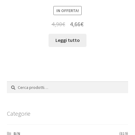
IN OFFERTA!
4,90
€
4,66
€
Leggi tutto
Cerca:
Cerca
Categorie
B/N
(819)