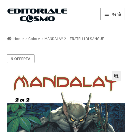
Vai
Vai
Menù
alla
al
navigazione
contenuto
Home
Home
Colore
MANDALAY 2 – FRATELLI DI SANGUE
Catalogo
IN OFFERTA!
Carrello
Il mio account