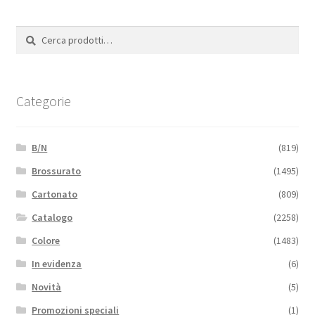
Cerca:
Cerca
Categorie
B/N
(819)
Brossurato
(1495)
Cartonato
(809)
Catalogo
(2258)
Colore
(1483)
In evidenza
(6)
Novità
(5)
Promozioni speciali
(1)