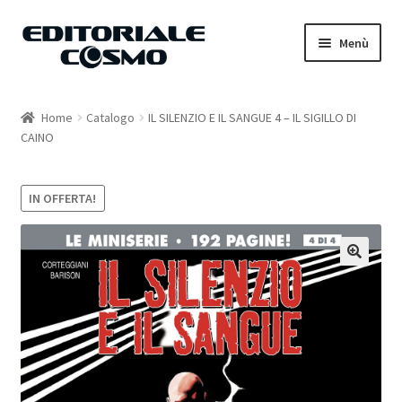
Vai
Vai
Menù
alla
al
navigazione
contenuto
Home
Home
Catalogo
IL SILENZIO E IL SANGUE 4 – IL SIGILLO DI
CAINO
Catalogo
Carrello
IN OFFERTA!
Il mio account