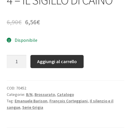
6,90
€
6,56
€
Disponibile
Quantità
Aggiungi al carrello
COD:
70452
Categorie:
B/N
,
Brossurato
,
Catalogo
Tag:
Emanuele Barison
,
François Corteggiani
,
Il silenzio e il
sangue
,
Serie Grigia