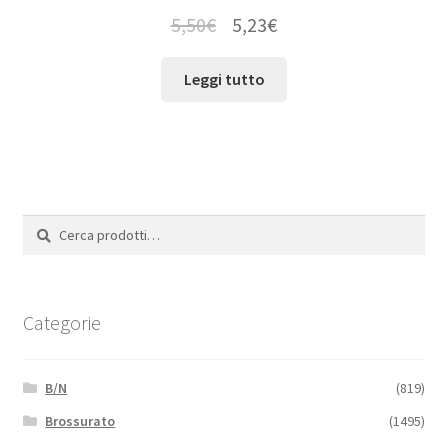
5,50
€
5,23
€
Leggi tutto
Cerca:
Cerca
Categorie
B/N
(819)
Brossurato
(1495)