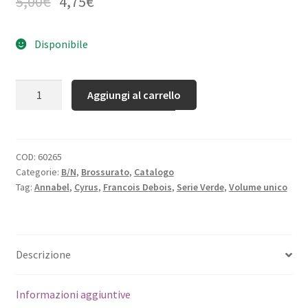
5,00
€
4,75
€
Disponibile
Quantità
Aggiungi al carrello
COD:
60265
Categorie:
B/N
,
Brossurato
,
Catalogo
Tag:
Annabel
,
Cyrus
,
Francois Debois
,
Serie Verde
,
Volume unico
Descrizione
Informazioni aggiuntive