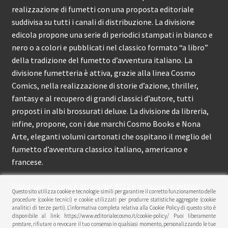
realizzazione di fumetti con una proposta editoriale
suddivisa su tutti i canali di distribuzione. La divisione
edicola propone una serie di periodici stampati in bianco e
nero o a colori e pubblicati nel classico formato “a libro”
della tradizione del fumetto d’avventura italiano. La
divisione fumetteria è attiva, grazie alla linea Cosmo
Comics, nella realizzazione di storie d’azione, thriller,
fantasy e al recupero di grandi classici d’autore, tutti
proposti in albi brossurati deluxe. La divisione da libreria,
infine, propone, con i due marchi Cosmo Books e Nona
Arte, eleganti volumi cartonati che ospitano il meglio del
fumetto d’avventura classico italiano, americano e
francese.
Editoriale Cosmo è attiva dal 2012 e propone ai lettori
Questo sito utilizza cookie e tecnologie simili per garantire il corretto funzionamento delle
circa 150 pubblicazioni l’anno.
procedure (cookie tecnici) e cookie utilizzati per produrre statistiche aggregate (cookie
analitici di terze parti). L’informativa completa relativa alla Cookie Policy di questo sito è
disponibile al link: https://www.editorialecosmo.it/cookie-policy/ Puoi liberamente
© Editoriale Cosmo 2026
prestare, rifiutare o revocare il tuo consenso in qualsiasi momento, personalizzando le tue