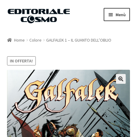
Vai
Vai
Menù
alla
al
navigazione
contenuto
Home
Home
Colore
GALFALEK 1 – IL GUANTO DELL’OBLIO
Catalogo
IN OFFERTA!
Carrello
Il mio account