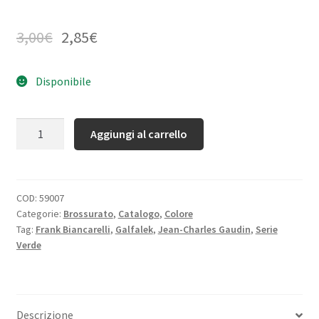
3,00
€
2,85
€
Disponibile
Quantità
Aggiungi al carrello
COD:
59007
Categorie:
Brossurato
,
Catalogo
,
Colore
Tag:
Frank Biancarelli
,
Galfalek
,
Jean-Charles Gaudin
,
Serie
Verde
Descrizione