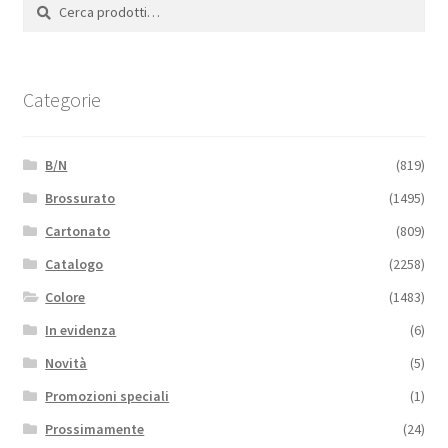
Cerca:
Cerca
Categorie
B/N
(819)
Brossurato
(1495)
Cartonato
(809)
Catalogo
(2258)
Colore
(1483)
In evidenza
(6)
Novità
(5)
Promozioni speciali
(1)
Prossimamente
(24)