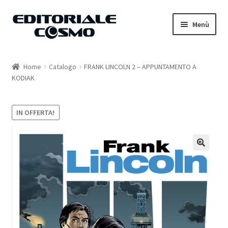
Vai
Vai
Menù
alla
al
navigazione
contenuto
Home
Home
Catalogo
FRANK LINCOLN 2 – APPUNTAMENTO A
KODIAK
Catalogo
Carrello
IN OFFERTA!
Il mio account