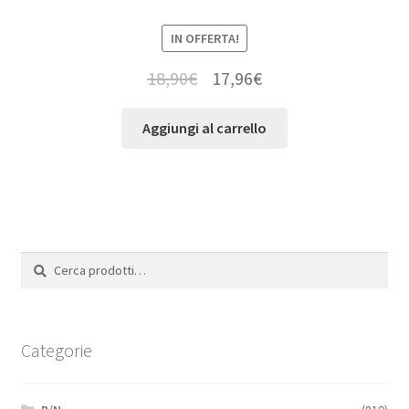
IN OFFERTA!
18,90
€
17,96
€
Aggiungi al carrello
Cerca:
Cerca
Categorie