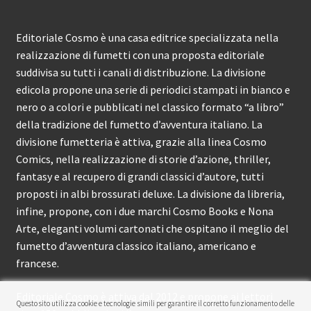
Editoriale Cosmo è una casa editrice specializzata nella
realizzazione di fumetti con una proposta editoriale
suddivisa su tutti i canali di distribuzione. La divisione
edicola propone una serie di periodici stampati in bianco e
nero o a colori e pubblicati nel classico formato “a libro”
della tradizione del fumetto d’avventura italiano. La
divisione fumetteria è attiva, grazie alla linea Cosmo
Comics, nella realizzazione di storie d’azione, thriller,
fantasy e al recupero di grandi classici d’autore, tutti
proposti in albi brossurati deluxe. La divisione da libreria,
infine, propone, con i due marchi Cosmo Books e Nona
Arte, eleganti volumi cartonati che ospitano il meglio del
fumetto d’avventura classico italiano, americano e
francese.
Editoriale Cosmo è attiva dal 2012 e propone ai lettori
Questo sito utilizza cookie e tecnologie simili per garantire il corretto funzionamento delle