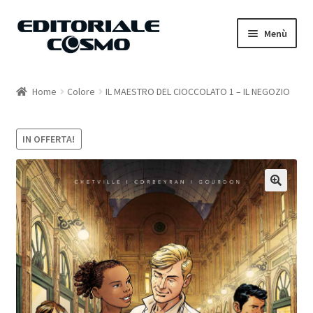
Vai
Vai
Menù
alla
al
navigazione
contenuto
Home
Home
Colore
IL MAESTRO DEL CIOCCOLATO 1 – IL NEGOZIO
Catalogo
IN OFFERTA!
Carrello
Il mio account