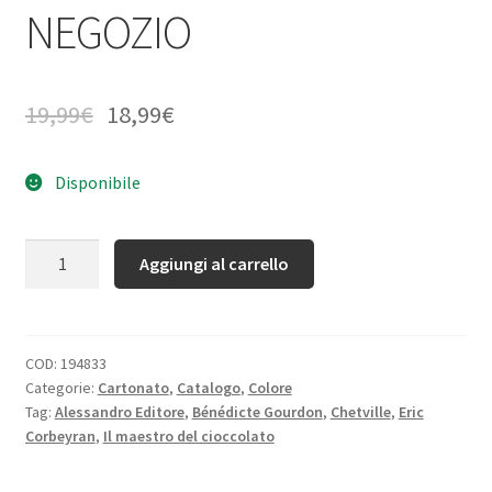
NEGOZIO
19,99
€
18,99
€
Disponibile
Quantità
Aggiungi al carrello
COD:
194833
Categorie:
Cartonato
,
Catalogo
,
Colore
Tag:
Alessandro Editore
,
Bénédicte Gourdon
,
Chetville
,
Eric
Corbeyran
,
Il maestro del cioccolato