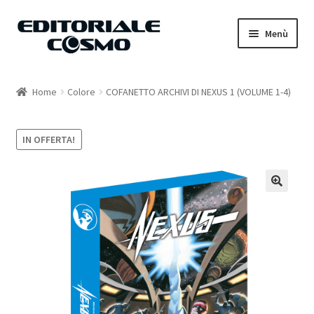
Vai
Vai
Menù
alla
al
navigazione
contenuto
Home
Home
Colore
COFANETTO ARCHIVI DI NEXUS 1 (VOLUME 1-4)
Catalogo
IN OFFERTA!
Carrello
Il mio account