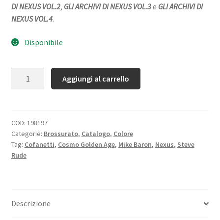
DI NEXUS VOL.2
,
GLI
ARCHIVI DI NEXUS VOL.3
e
GLI ARCHIVI DI
NEXUS VOL.4
.
Disponibile
Quantità
Aggiungi al carrello
COD:
198197
Categorie:
Brossurato
,
Catalogo
,
Colore
Tag:
Cofanetti
,
Cosmo Golden Age
,
Mike Baron
,
Nexus
,
Steve
Rude
Descrizione