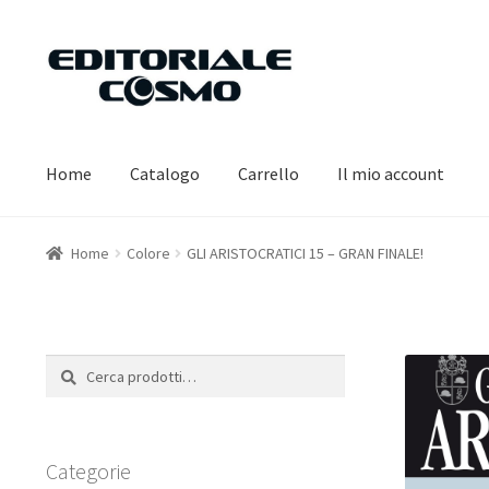
Vai
Vai
alla
al
navigazione
contenuto
Home
Catalogo
Carrello
Il mio account
Home
Colore
GLI ARISTOCRATICI 15 – GRAN FINALE!
Cerca:
Cerca
Categorie