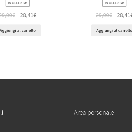
IN OFFERTA!
IN OFFERTA!
29,90
€
28,41
€
29,90
€
28,41
Aggiungi al carrello
Aggiungi al carrell
li
Area personale