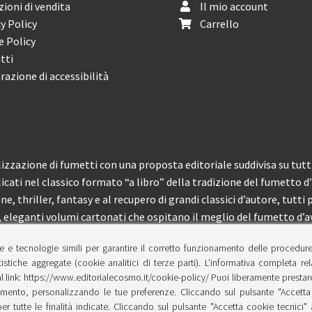
ioni di vendita
Il mio account
y Policy
Carrello
e Policy
tti
razione di accessibilità
izzazione di fumetti con una proposta editoriale suddivisa su tutti 
licati nel classico formato “a libro” della tradizione del fumetto d
, thriller, fantasy e al recupero di grandi classici d’autore, tutti p
eleganti volumi cartonati che ospitano il meglio del fumetto d’av
e e tecnologie simili per garantire il corretto funzionamento delle procedur
 150 pubblicazioni l’anno.
tistiche aggregate (cookie analitici di terze parti). L’informativa completa re
l link: https://www.editorialecosmo.it/cookie-policy/ Puoi liberamente prestare,
ento, personalizzando le tue preferenze. Cliccando sul pulsante "Accetta 
per tutte le finalità indicate. Cliccando sul pulsante "Accetta cookie tecnici"