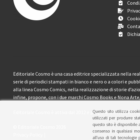
Condiz
Privac
Cooki
Conta
Dichia
Editoriale Cosmo è una casa editrice specializzata nella real
serie di periodici stampati in bianco e nero o a colori e pubb
alla linea Cosmo Comics, nella realizzazione di storie d’azione
infine, propone, con i due marchi Cosmo Books e Nona Arte, 
Questo sito utilizza cooki
Editoriale Cosmo è attiva dal 2012 e propone ai lettori circa
utilizzati per produrre sta
questo sito è disponibile a
© Editoriale Cosmo 2026
consenso in qualsiasi mom
Privacy Policy
all'uso di tali tecnologie 