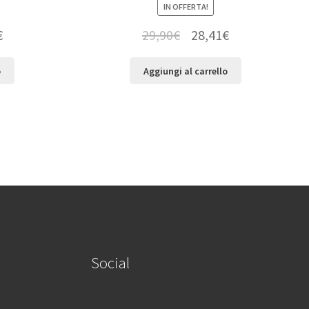
IN OFFERTA!
€
29,90
€
28,41
€
o
Aggiungi al carrello
Social