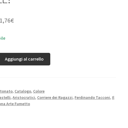
1,76
€
ile
Aggiungi al carrello
rtonato
,
Catalogo
,
Colore
astelli
,
Aristocratici
,
Corriere dei Ragazzi
,
Ferdinando Tacconi
,
Il
na Arte Fumetto