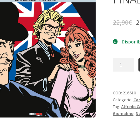
22,90
€
2
Disponib
Quantità
COD:
216610
Categorie:
Ca
Tag:
Alfredo C
Giornalino
,
No