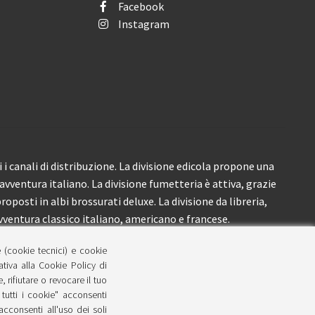
Facebook
Instagram
i canali di distribuzione. La divisione edicola propone una
’avventura italiano. La divisione fumetteria è attiva, grazie
roposti in albi brossurati deluxe. La divisione da libreria,
ventura classico italiano, americano e francese.
e (cookie tecnici) e cookie
lativa alla Cookie Policy di
 rifiutare o revocare il tuo
tutti i cookie" acconsenti
 acconsenti all'uso dei soli