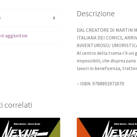
Descrizione
e
DAL CREATORE DI MARTIN M
ni aggiuntive
ITALIANA DEI COMICS, ARRI
AVVENTUROSO/ UMORISTIC
Al centro della trama c’è un 
impossibili, che disprezzano 
lavori in beneficenza, trat
– ISBN: 9788892972070
i correlati