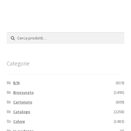
Cerca:
Cerca
Categorie
B/N
(819)
Brossurato
(1495)
Cartonato
(809)
Catalogo
(2258)
Colore
(1483)