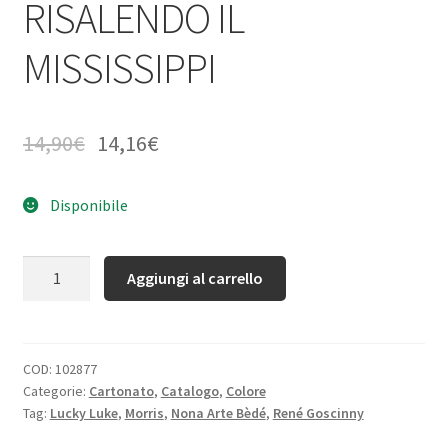
RISALENDO IL
MISSISSIPPI
14,90
€
14,16
€
Disponibile
Quantità
Aggiungi al carrello
COD:
102877
Categorie:
Cartonato
,
Catalogo
,
Colore
Tag:
Lucky Luke
,
Morris
,
Nona Arte Bèdé
,
René Goscinny