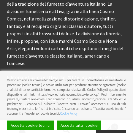
della tradizione del fumetto d’avventura italiano. La
divisione fumetteria è attiva, grazie alla linea Cosmo
Comics, nella realizzazione di storie d’azione, thriller,
fantasy e al recupero di grandi classici d’autore, tutti
proposti in albi brossurati deluxe. La divisione da libreria,
infine, propone, con i due marchi Cosmo Books e Nona
Arte, eleganti volumi cartonati che ospitano il meglio del
fumetto d’avventura classico italiano, americano e
francese.
Editoriale Cosmo è attiva dal 2012 e propone ai lettori
Questo sito utilizza cookie e tecnologie simili per garantire il corretto funzionamento delle
circa 150 pubblicazioni l’anno.
procedure (cookie tecnici) e cookie utilizzati per produrre statistiche aggregate (cookie
analitici di terze parti). L’informativa completa relativa alla Cookie Policy di questo sito è
disponibile al link: https://www.editorialecosmo.it/cookie-policy/ Puoi liberamente
© Editoriale Cosmo 2026
prestare, rifiutare o revocare il tuo consenso in qualsiasi momento, personalizzando le tue
preferenze. Cliccando sul pulsante "Accetta tutti i cookie" acconsenti all'uso di tali
Privacy Policy
tecnologie per tutte le finalità indicate. Cliccando sul pulsante "Accetta cookie tecnici"
acconsenti all'uso dei soli cookie tecnici.
Cookie Policy
Accetta cookie tecnici
Accetta tutti i cookie
0