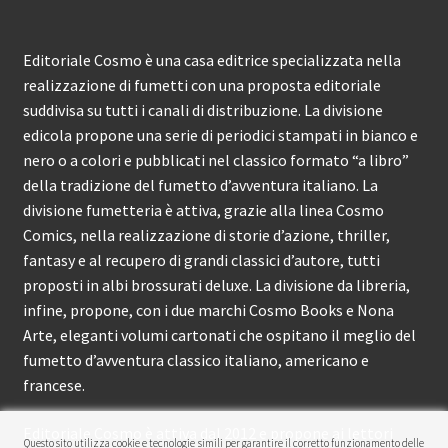
Editoriale Cosmo è una casa editrice specializzata nella
realizzazione di fumetti con una proposta editoriale
suddivisa su tutti i canali di distribuzione. La divisione
edicola propone una serie di periodici stampati in bianco e
nero o a colori e pubblicati nel classico formato “a libro”
della tradizione del fumetto d’avventura italiano. La
divisione fumetteria è attiva, grazie alla linea Cosmo
Comics, nella realizzazione di storie d’azione, thriller,
fantasy e al recupero di grandi classici d’autore, tutti
proposti in albi brossurati deluxe. La divisione da libreria,
infine, propone, con i due marchi Cosmo Books e Nona
Arte, eleganti volumi cartonati che ospitano il meglio del
fumetto d’avventura classico italiano, americano e
francese.
Editoriale Cosmo è attiva dal 2012 e propone ai lettori
Questo sito utilizza cookie e tecnologie simili per garantire il corretto funzionamento delle