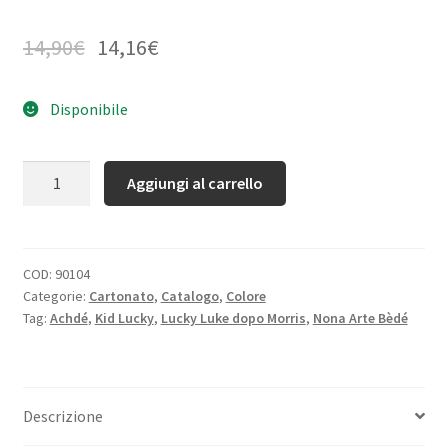
14,90
€
14,16
€
Disponibile
Quantità
Aggiungi al carrello
COD:
90104
Categorie:
Cartonato
,
Catalogo
,
Colore
Tag:
Achdé
,
Kid Lucky
,
Lucky Luke dopo Morris
,
Nona Arte Bèdé
Descrizione