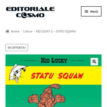
Vai
Vai
Menù
alla
al
navigazione
contenuto
Home
Home
Colore
KID LUCKY 2 – STATU SQUAW
Catalogo
IN OFFERTA!
Carrello
Il mio account