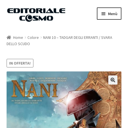
Vai
Vai
Menù
alla
al
navigazione
contenuto
Home
Home
Colore
NANI 10 – TADGAR DEGLI ERRANTI / SVARA
DELLO SCUDO
Catalogo
Carrello
IN OFFERTA!
Il mio account