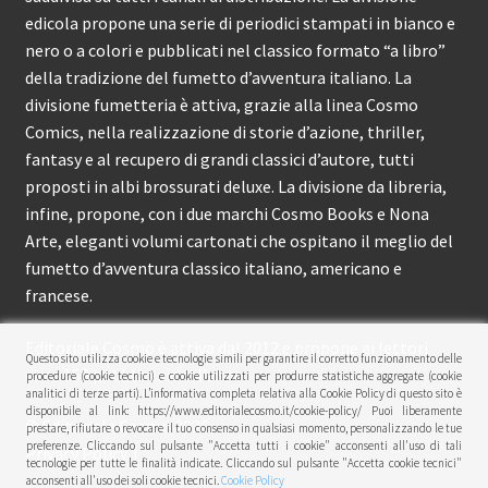
edicola propone una serie di periodici stampati in bianco e
nero o a colori e pubblicati nel classico formato “a libro”
della tradizione del fumetto d’avventura italiano. La
divisione fumetteria è attiva, grazie alla linea Cosmo
Comics, nella realizzazione di storie d’azione, thriller,
fantasy e al recupero di grandi classici d’autore, tutti
proposti in albi brossurati deluxe. La divisione da libreria,
infine, propone, con i due marchi Cosmo Books e Nona
Arte, eleganti volumi cartonati che ospitano il meglio del
fumetto d’avventura classico italiano, americano e
francese.
Editoriale Cosmo è attiva dal 2012 e propone ai lettori
Questo sito utilizza cookie e tecnologie simili per garantire il corretto funzionamento delle
circa 150 pubblicazioni l’anno.
procedure (cookie tecnici) e cookie utilizzati per produrre statistiche aggregate (cookie
analitici di terze parti). L’informativa completa relativa alla Cookie Policy di questo sito è
disponibile al link: https://www.editorialecosmo.it/cookie-policy/ Puoi liberamente
© Editoriale Cosmo 2026
prestare, rifiutare o revocare il tuo consenso in qualsiasi momento, personalizzando le tue
preferenze. Cliccando sul pulsante "Accetta tutti i cookie" acconsenti all'uso di tali
Privacy Policy
tecnologie per tutte le finalità indicate. Cliccando sul pulsante "Accetta cookie tecnici"
acconsenti all'uso dei soli cookie tecnici.
Cookie Policy