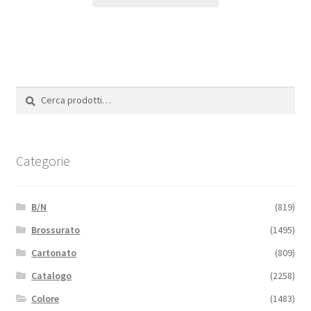
Cerca:
Cerca
Categorie
B/N
(819)
Brossurato
(1495)
Cartonato
(809)
Catalogo
(2258)
Colore
(1483)