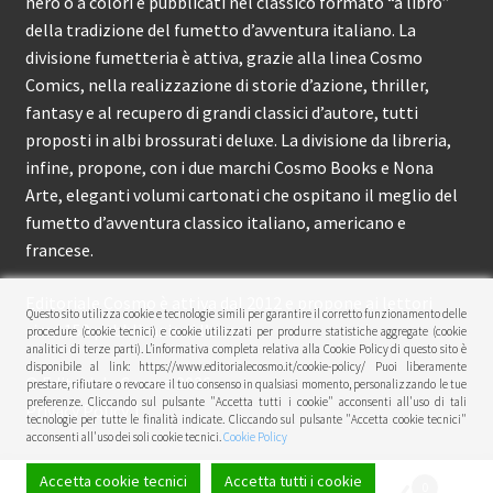
nero o a colori e pubblicati nel classico formato “a libro”
della tradizione del fumetto d’avventura italiano. La
divisione fumetteria è attiva, grazie alla linea Cosmo
Comics, nella realizzazione di storie d’azione, thriller,
fantasy e al recupero di grandi classici d’autore, tutti
proposti in albi brossurati deluxe. La divisione da libreria,
infine, propone, con i due marchi Cosmo Books e Nona
Arte, eleganti volumi cartonati che ospitano il meglio del
fumetto d’avventura classico italiano, americano e
francese.
Editoriale Cosmo è attiva dal 2012 e propone ai lettori
Questo sito utilizza cookie e tecnologie simili per garantire il corretto funzionamento delle
circa 150 pubblicazioni l’anno.
procedure (cookie tecnici) e cookie utilizzati per produrre statistiche aggregate (cookie
analitici di terze parti). L’informativa completa relativa alla Cookie Policy di questo sito è
disponibile al link: https://www.editorialecosmo.it/cookie-policy/ Puoi liberamente
© Editoriale Cosmo 2026
prestare, rifiutare o revocare il tuo consenso in qualsiasi momento, personalizzando le tue
preferenze. Cliccando sul pulsante "Accetta tutti i cookie" acconsenti all'uso di tali
Privacy Policy
tecnologie per tutte le finalità indicate. Cliccando sul pulsante "Accetta cookie tecnici"
acconsenti all'uso dei soli cookie tecnici.
Cookie Policy
Accetta cookie tecnici
Accetta tutti i cookie
0