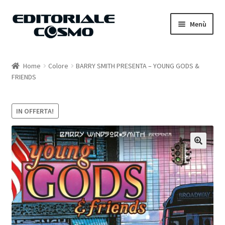
Vai
Vai
Menù
alla
al
navigazione
contenuto
Home
Home
Colore
BARRY SMITH PRESENTA – YOUNG GODS &
FRIENDS
Catalogo
Carrello
IN OFFERTA!
Il mio account