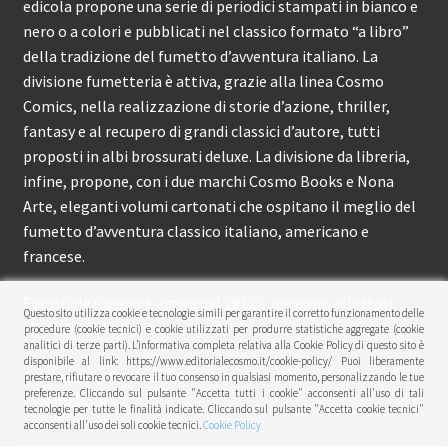
edicola propone una serie di periodici stampati in bianco e
nero o a colori e pubblicati nel classico formato “a libro”
della tradizione del fumetto d’avventura italiano. La
divisione fumetteria è attiva, grazie alla linea Cosmo
Comics, nella realizzazione di storie d’azione, thriller,
fantasy e al recupero di grandi classici d’autore, tutti
proposti in albi brossurati deluxe. La divisione da libreria,
infine, propone, con i due marchi Cosmo Books e Nona
Arte, eleganti volumi cartonati che ospitano il meglio del
fumetto d’avventura classico italiano, americano e
francese.
Editoriale Cosmo è attiva dal 2012 e propone ai lettori
Questo sito utilizza cookie e tecnologie simili per garantire il corretto funzionamento delle
circa 150 pubblicazioni l’anno.
procedure (cookie tecnici) e cookie utilizzati per produrre statistiche aggregate (cookie
analitici di terze parti). L’informativa completa relativa alla Cookie Policy di questo sito è
disponibile al link: https://www.editorialecosmo.it/cookie-policy/ Puoi liberamente
© Editoriale Cosmo 2026
prestare, rifiutare o revocare il tuo consenso in qualsiasi momento, personalizzando le tue
preferenze. Cliccando sul pulsante "Accetta tutti i cookie" acconsenti all'uso di tali
Privacy Policy
tecnologie per tutte le finalità indicate. Cliccando sul pulsante "Accetta cookie tecnici"
acconsenti all'uso dei soli cookie tecnici.
Cookie Policy