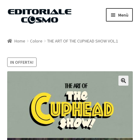
Vai
Vai
Menù
alla
al
navigazione
contenuto
Home
Home
Colore
THE ART OF THE CUPHEAD SHOW VOL.1
Catalogo
IN OFFERTA!
Carrello
Il mio account