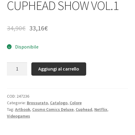
CUPHEAD SHOW VOL.1
34,90
€
33,16
€
Disponibile
Quantità
Aggiungi al carrello
COD:
247236
Categorie:
Brossurato
,
Catalogo
,
Colore
Tag:
Artbook
,
Cosmo Comics Deluxe
,
Cuphead
,
Netflix
,
Videogames